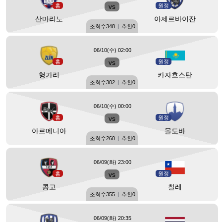
홈
vs
원정
산마리노
아제르바이잔
조회수
348
|
추천
0
06/10(수) 02:00
홈
vs
원정
헝가리
카자흐스탄
조회수
302
|
추천
0
06/10(수) 00:00
홈
vs
원정
아르메니아
몰도바
조회수
260
|
추천
0
06/09(화) 23:00
홈
vs
원정
콩고
칠레
조회수
355
|
추천
0
06/09(화) 20:35