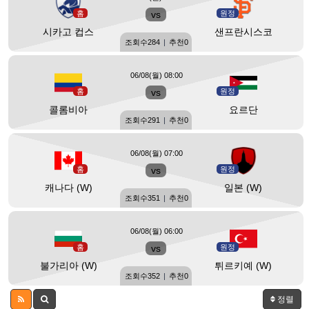
홈
vs
원정
시카고 컵스
샌프란시스코
조회수
284
|
추천
0
06/08(월) 08:00
홈
vs
원정
콜롬비아
요르단
조회수
291
|
추천
0
06/08(월) 07:00
홈
vs
원정
캐나다 (W)
일본 (W)
조회수
351
|
추천
0
06/08(월) 06:00
홈
vs
원정
불가리아 (W)
튀르키예 (W)
조회수
352
|
추천
0
정렬