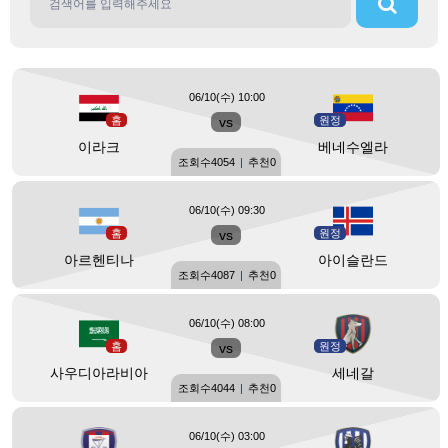
06/10(수) 10:00
홈
vs
원정
이라크
베네수엘라
조회수
4054
|
추천
0
06/10(수) 09:30
홈
vs
원정
아르헨티나
아이슬란드
조회수
4087
|
추천
0
06/10(수) 08:00
홈
vs
원정
사우디아라비아
세네갈
조회수
4044
|
추천
0
06/10(수) 03:00