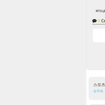
MTI1L
0
C
스포
승무패,