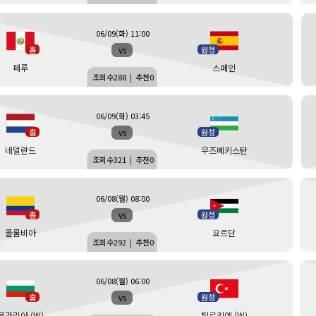
06/09(화) 11:00
vs
홈
원정
페루
스페인
조회수
288
|
추천
0
06/09(화) 03:45
vs
홈
원정
네덜란드
우즈베키스탄
조회수
321
|
추천
0
06/08(월) 08:00
vs
홈
원정
콜롬비아
요르단
조회수
292
|
추천
0
06/08(월) 06:00
vs
홈
원정
불가리아 (W)
튀르키예 (W)