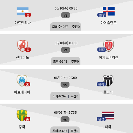
06/10(수) 09:30
vs
홈
원정
아르헨티나
아이슬란드
조회수
4087
|
추천
0
06/10(수) 03:00
vs
홈
원정
산마리노
아제르바이잔
조회수
348
|
추천
0
06/10(수) 00:00
vs
홈
원정
아르메니아
몰도바
조회수
262
|
추천
0
06/09(화) 20:35
vs
홈
원정
중국
태국
조회수
329
|
추천
0