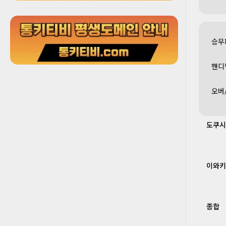
승무
핸디
오버
도쿠시
이와키
종합