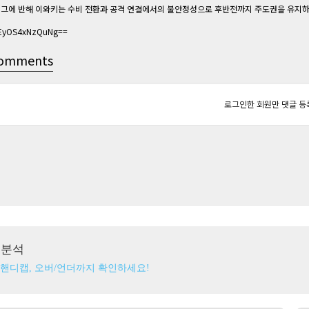
그에 반해 이와키는 수비 전환과 공격 연결에서의 불안정성으로 후반전까지 주도권을 유지하
jEyOS4xNzQuNg==
omments
로그인한 회원만 댓글 등
츠분석
 핸디캡, 오버/언더까지 확인하세요!