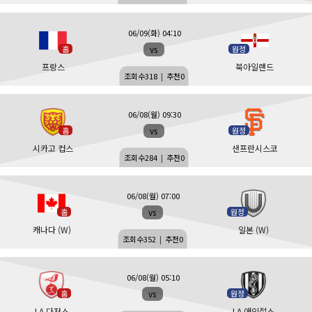
06/09(화) 04:10
vs
홈
원정
프랑스
북아일랜드
조회수
318
|
추천
0
06/08(월) 09:30
vs
홈
원정
시카고 컵스
샌프란시스코
조회수
284
|
추천
0
06/08(월) 07:00
vs
홈
원정
캐나다 (W)
일본 (W)
조회수
352
|
추천
0
06/08(월) 05:10
vs
홈
원정
LA 다저스
LA 애인절스