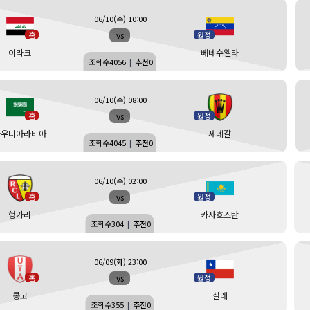
06/10(수) 10:00
vs
홈
원정
이라크
베네수엘라
조회수
4056
|
추천
0
06/10(수) 08:00
vs
홈
원정
사우디아라비아
세네갈
조회수
4045
|
추천
0
06/10(수) 02:00
vs
홈
원정
헝가리
카자흐스탄
조회수
304
|
추천
0
06/09(화) 23:00
vs
홈
원정
콩고
칠레
조회수
355
|
추천
0