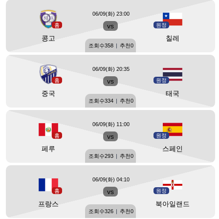
06/09(화) 23:00
홈
vs
원정
콩고
칠레
조회수
358
|
추천
0
06/09(화) 20:35
홈
vs
원정
중국
태국
조회수
334
|
추천
0
06/09(화) 11:00
홈
vs
원정
페루
스페인
조회수
293
|
추천
0
06/09(화) 04:10
홈
vs
원정
프랑스
북아일랜드
조회수
326
|
추천
0