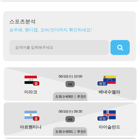
스포츠분석
승무패, 핸디캡, 오버/언더까지 확인하세요!
06/10(수) 10:00
홈
vs
원정
이라크
베네수엘라
조회수
4060
|
추천
0
06/10(수) 09:30
홈
vs
원정
아르헨티나
아이슬란드
조회수
4091
|
추천
0