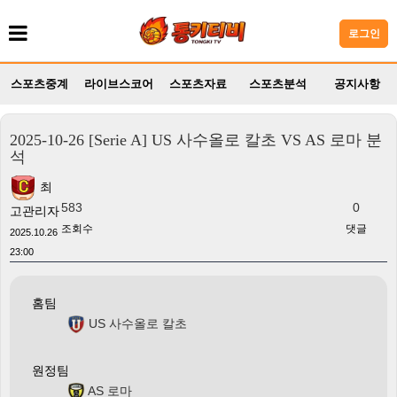
로그인
스포츠중계
라이브스코어
스포츠자료
스포츠분석
공지사항
2025-10-26 [Serie A] US 사수올로 칼초 VS AS 로마 분
석
최
583
0
고관리자
조회수
댓글
2025.10.26
23:00
홈팀
US 사수올로 칼초
원정팀
AS 로마