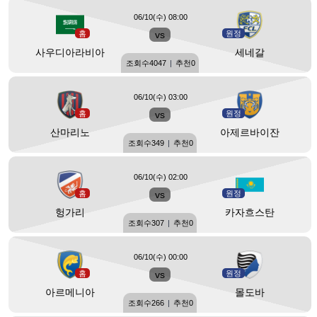
06/10(수) 08:00
홈
vs
원정
사우디아라비아
세네갈
조회수
4047
|
추천
0
06/10(수) 03:00
홈
vs
원정
산마리노
아제르바이잔
조회수
349
|
추천
0
06/10(수) 02:00
홈
vs
원정
헝가리
카자흐스탄
조회수
307
|
추천
0
06/10(수) 00:00
홈
vs
원정
아르메니아
몰도바
조회수
266
|
추천
0