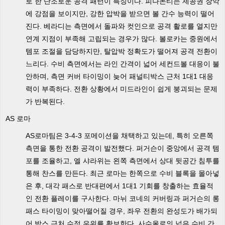
로 한 단조로운 공격 패턴이 특징이다. 피나몬티는 제공권 장악
에 강점을 보이지만, 강한 압박을 받으면 볼 간수 능력이 떨어
진다. 베라디는 측면에서 돌파와 컷인으로 공격 활로를 열지만
연계 지점이 부족해 고립되는 경우가 많다. 볼로카는 중원에서
템포 조절을 담당하지만, 탈압박 정확도가 떨어져 공격 전환이
느리다. 수비 측면에서는 라인 간격이 넓어 세컨드볼 대응이 불
안하며, 측면 커버 타이밍이 늦어 패널티박스 근처 1대1 대응
력이 부족하다. 전환 상황에서 미드라인이 쉽게 붕괴되는 문제
가 반복된다.
AS 로마
AS로마팀은 3-4-3 포메이션을 채택하고 있는데, 특히 오른쪽
측면을 통한 전환 공격이 발전했다. 퍼거슨이 중앙에서 공격 템
포를 조율하고, 엘 샤라위는 왼쪽 측면에서 상대 뒷공간 침투를
통해 찬스를 만든다. 최근 로마는 한쪽으로 수비 블록을 몰아넣
은 후, 대각 패스로 반대편에서 1대1 기회를 창출하는 효율적
인 전환 플레이를 구사한다. 마뉘 코네의 커버링과 퍼거슨의 롱
패스 타이밍이 맞아떨어질 경우, 좌우 전환의 완성도가 배가되
어 박스 근처 수적 우위를 확보한다. 사수올로의 넓은 수비 간