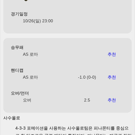
경기일정
10/26(일) 23:00
승무패
AS 로마
추천
핸디캡
AS 로마
-1.0 (0-0)
추천
오버/언더
오버
2.5
추천
사수올로
4-3-3 포메이션을 사용하는 사수올로팀은 피나몬티를 중심으