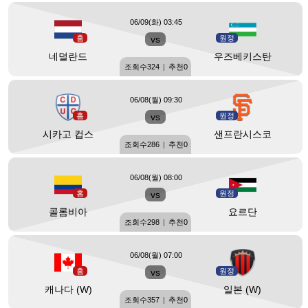
06/09(화) 03:45
홈
vs
원정
네덜란드
우즈베키스탄
조회수
324
|
추천
0
06/08(월) 09:30
홈
vs
원정
시카고 컵스
샌프란시스코
조회수
286
|
추천
0
06/08(월) 08:00
홈
vs
원정
콜롬비아
요르단
조회수
298
|
추천
0
06/08(월) 07:00
홈
vs
원정
캐나다 (W)
일본 (W)
조회수
357
|
추천
0