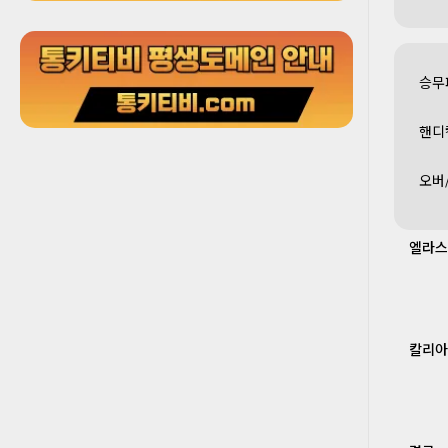
승무
핸디
오버
엘라스
칼리아