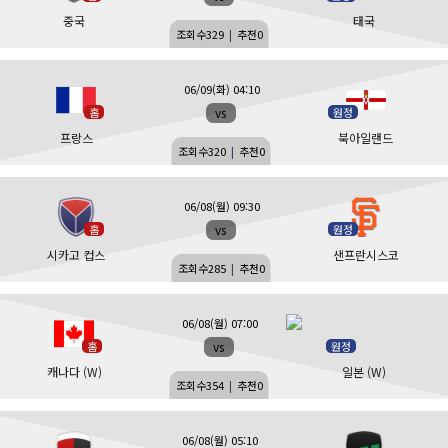
중국
태국
조회수
329
|
추천
0
06/09(화) 04:10
vs
홈
원정
프랑스
북아일랜드
조회수
320
|
추천
0
06/08(월) 09:30
vs
홈
원정
시카고 컵스
샌프란시스코
조회수
285
|
추천
0
06/08(월) 07:00
vs
홈
원정
캐나다 (W)
일본 (W)
조회수
354
|
추천
0
06/08(월) 05:10