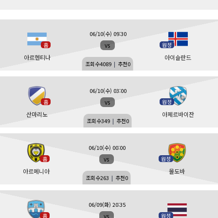
06/10(수) 09:30
vs
홈
원정
아르헨티나
아이슬란드
조회수
4089
|
추천
0
06/10(수) 03:00
vs
홈
원정
산마리노
아제르바이잔
조회수
349
|
추천
0
06/10(수) 00:00
vs
홈
원정
아르메니아
몰도바
조회수
263
|
추천
0
06/09(화) 20:35
vs
홈
원정