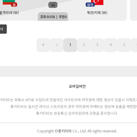
vs
홈
원정
불가리아 (W)
튀르키예 (W)
조회수
358
|
추천
0
색
1
2
3
4
5
모바일버전
키티비는 유튜브 API로 수집되어 만들어진 사이트이며 저작권에 대한 영상이 있을시 삭제조
통키티비는 실시간 라이브 스트리밍의 경우 저작권에 위배되는 영상에 송출을 제한합
통키티비는 방송통신 심의위원회에 규정을 준수합니다.
Copyright ©
통키티비
Co., Ltd. All rights reserved.