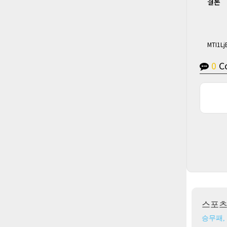
결론
MTI1L
0
C
스포
승무패,