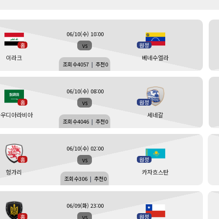
06/10(수) 10:00
vs
홈
원정
이라크
베네수엘라
조회수
4057
|
추천
0
06/10(수) 08:00
vs
홈
원정
사우디아라비아
세네갈
조회수
4046
|
추천
0
06/10(수) 02:00
vs
홈
원정
헝가리
카자흐스탄
조회수
306
|
추천
0
06/09(화) 23:00
vs
홈
원정