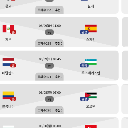
콩고
칠레
조회수
357
|
추천
0
06/09(화) 11:00
vs
홈
원정
페루
스페인
조회수
289
|
추천
0
06/09(화) 03:45
vs
홈
원정
네덜란드
우즈베키스탄
조회수
321
|
추천
0
06/08(월) 08:00
vs
홈
원정
콜롬비아
요르단
조회수
295
|
추천
0
06/08(월) 06:00