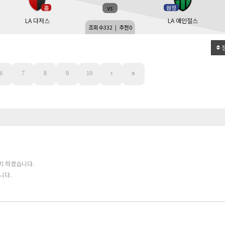
vs
홈
원정
LA 다저스
LA 애인절스
조회수
332
|
추천
0
6
7
8
9
10
치 하겠습니다.
니다.