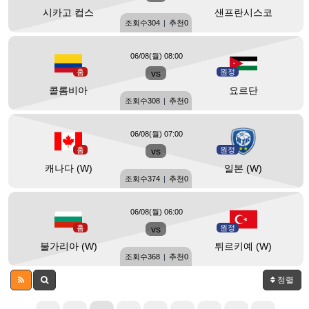
시카고 컵스
샌프란시스코
조회수
304
|
추천
0
06/08(월) 08:00
홈
vs
원정
콜롬비아
요르단
조회수
308
|
추천
0
06/08(월) 07:00
홈
vs
원정
캐나다 (W)
일본 (W)
조회수
374
|
추천
0
06/08(월) 06:00
홈
vs
원정
불가리아 (W)
튀르키예 (W)
조회수
368
|
추천
0
정렬