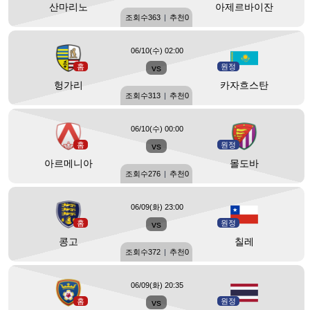
산마리노
아제르바이잔
조회수
363
|
추천
0
06/10(수) 02:00
홈
vs
원정
헝가리
카자흐스탄
조회수
313
|
추천
0
06/10(수) 00:00
홈
vs
원정
아르메니아
몰도바
조회수
276
|
추천
0
06/09(화) 23:00
홈
vs
원정
콩고
칠레
조회수
372
|
추천
0
06/09(화) 20:35
홈
vs
원정