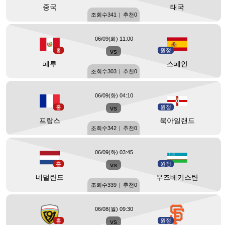
중국
태국
조회수
341
|
추천
0
06/09(화) 11:00
홈
vs
원정
페루
스페인
조회수
303
|
추천
0
06/09(화) 04:10
홈
vs
원정
프랑스
북아일랜드
조회수
342
|
추천
0
06/09(화) 03:45
홈
vs
원정
네덜란드
우즈베키스탄
조회수
339
|
추천
0
06/08(월) 09:30
홈
vs
원정