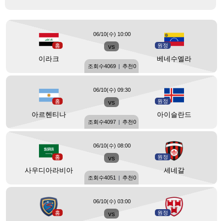
06/10(수) 10:00
홈
vs
원정
이라크
베네수엘라
조회수
4069
|
추천
0
06/10(수) 09:30
홈
vs
원정
아르헨티나
아이슬란드
조회수
4097
|
추천
0
06/10(수) 08:00
홈
vs
원정
사우디아라비아
세네갈
조회수
4051
|
추천
0
06/10(수) 03:00
홈
vs
원정