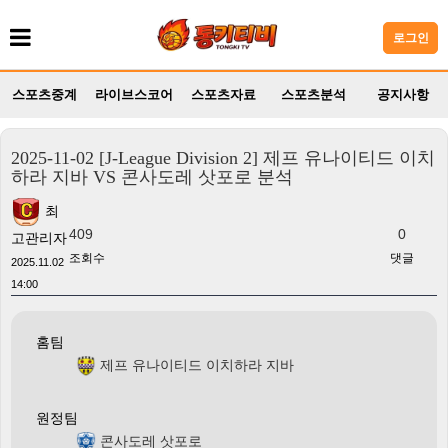
로그인
스포츠중계
라이브스코어
스포츠자료
스포츠분석
공지사항
2025-11-02 [J-League Division 2] 제프 유나이티드 이치
하라 지바 VS 콘사도레 삿포로 분석
최
409
0
고관리자
조회수
댓글
2025.11.02
14:00
홈팀
제프 유나이티드 이치하라 지바
원정팀
콘사도레 삿포로