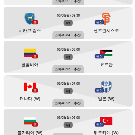
조회수
321
|
추천
0
06/08(월) 09:30
홈
vs
원정
시카고 컵스
샌프란시스코
조회수
284
|
추천
0
06/08(월) 08:00
홈
vs
원정
콜롬비아
요르단
조회수
292
|
추천
0
06/08(월) 07:00
홈
vs
원정
캐나다 (W)
일본 (W)
조회수
352
|
추천
0
06/08(월) 06:00
홈
vs
원정
불가리아 (W)
튀르키예 (W)