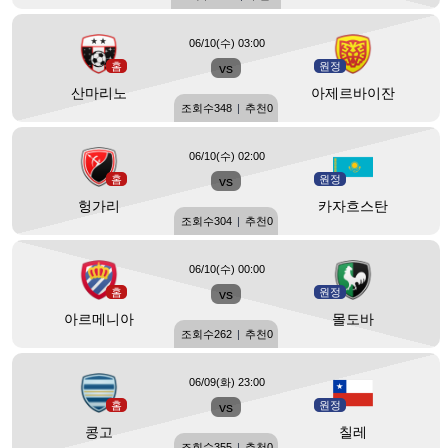
06/10(수) 03:00
홈
vs
원정
산마리노
아제르바이잔
조회수
348
|
추천
0
06/10(수) 02:00
홈
vs
원정
헝가리
카자흐스탄
조회수
304
|
추천
0
06/10(수) 00:00
홈
vs
원정
아르메니아
몰도바
조회수
262
|
추천
0
06/09(화) 23:00
홈
vs
원정
콩고
칠레
조회수
355
|
추천
0