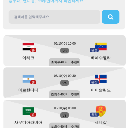
승무패, 핸디캡, 오버/언더까지 확인하세요!
06/10(수) 10:00
홈
vs
원정
이라크
베네수엘라
조회수
4056
|
추천
0
06/10(수) 09:30
홈
vs
원정
아르헨티나
아이슬란드
조회수
4087
|
추천
0
06/10(수) 08:00
홈
vs
원정
사우디아라비아
세네갈
조회수
4045
|
추천
0