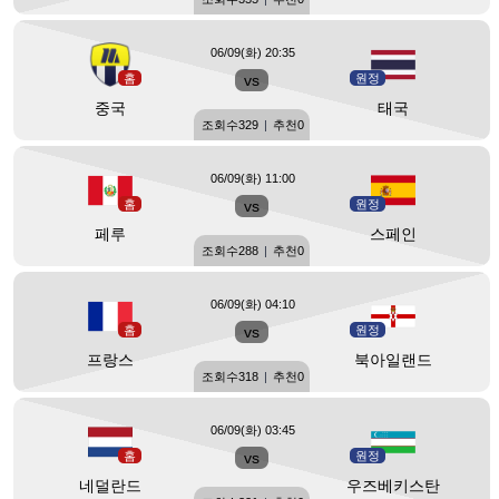
06/09(화) 20:35
홈
vs
원정
중국
태국
조회수
329
|
추천
0
06/09(화) 11:00
홈
vs
원정
페루
스페인
조회수
288
|
추천
0
06/09(화) 04:10
홈
vs
원정
프랑스
북아일랜드
조회수
318
|
추천
0
06/09(화) 03:45
홈
vs
원정
네덜란드
우즈베키스탄