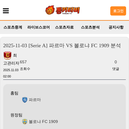
로그인
스포츠중계
라이브스코어
스포츠자료
스포츠분석
공지사항
2025-11-03 [Serie A] 파르마 VS 볼로냐 FC 1909 분석
최
657
0
고관리자
조회수
댓글
2025.11.03
02:00
홈팀
파르마
원정팀
볼로냐 FC 1909