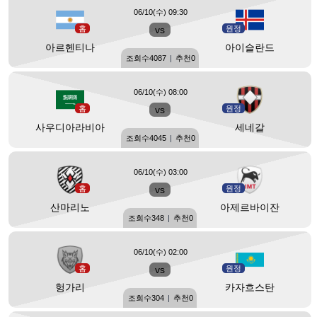
06/10(수) 09:30
홈
vs
원정
아르헨티나
아이슬란드
조회수
4087
|
추천
0
06/10(수) 08:00
홈
vs
원정
사우디아라비아
세네갈
조회수
4045
|
추천
0
06/10(수) 03:00
홈
vs
원정
산마리노
아제르바이잔
조회수
348
|
추천
0
06/10(수) 02:00
홈
vs
원정
헝가리
카자흐스탄
조회수
304
|
추천
0