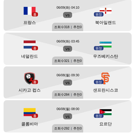
06/09(화) 04:10
홈
vs
원정
프랑스
북아일랜드
조회수
318
|
추천
0
06/09(화) 03:45
홈
vs
원정
네덜란드
우즈베키스탄
조회수
321
|
추천
0
06/08(월) 09:30
홈
vs
원정
시카고 컵스
샌프란시스코
조회수
284
|
추천
0
06/08(월) 08:00
홈
vs
원정
콜롬비아
요르단
조회수
292
|
추천
0