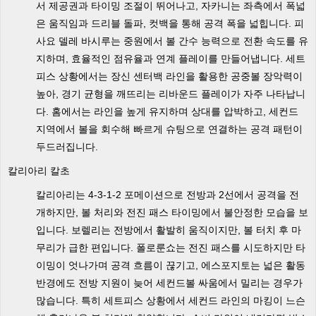
서 제공권과 타이밍 조절이 뛰어나고, 자카니는 좌측에서 폭넓
은 움직임과 드리블 돌파, 컷백을 통해 공격 폭을 넓힙니다. 피
사요 델레 바시루는 중원에서 볼 간수 능력으로 전환 속도를 유
지하며, 효율적인 점유율과 연계 플레이를 만들어냅니다. 세트
피스 상황에서는 장신 센터백 라인을 활용한 공중볼 장악력이
높아, 경기 균형을 깨뜨리는 리바운드 플레이가 자주 나타납니
다. 홈에서는 라인을 높게 유지하며 상대를 압박하고, 세컨드
지역에서 볼을 회수해 빠르게 슈팅으로 연결하는 공격 패턴이
두드러집니다.
칼리아리 칼초
칼리아리는 4-3-1-2 포메이션으로 전방과 2선에서 공격을 전
개하지만, 볼 처리와 전진 패스 타이밍에서 불안정한 모습을 보
입니다. 보렐리는 전방에서 활발히 움직이지만, 볼 터치 후 마
무리가 급한 편입니다. 폴로룬쇼는 전진 패스를 시도하지만 타
이밍이 엇나가며 공격 흐름이 끊기고, 에스포지토는 넓은 활동
반경에도 전방 지원이 늦어 세컨드볼 싸움에서 밀리는 경우가
많습니다. 특히 세트피스 상황에서 세컨드 라인의 마킹이 느슨