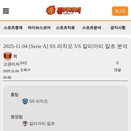
로그인
스포츠중계
라이브스코어
스포츠자료
스포츠분석
공지사항
2025-11-04 [Serie A] SS 라치오 VS 칼리아리 칼초 분석
최
642
0
고관리자
조회수
댓글
2025.11.04
04:45
홈팀
SS 라치오
원정팀
칼리아리 칼초