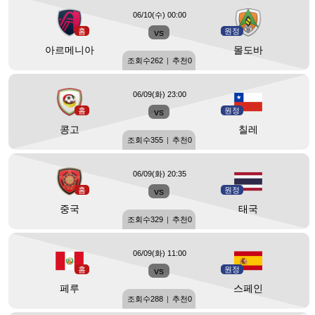
06/10(수) 00:00
홈
vs
원정
아르메니아
몰도바
조회수
262
|
추천
0
06/09(화) 23:00
홈
vs
원정
콩고
칠레
조회수
355
|
추천
0
06/09(화) 20:35
홈
vs
원정
중국
태국
조회수
329
|
추천
0
06/09(화) 11:00
홈
vs
원정
페루
스페인
조회수
288
|
추천
0