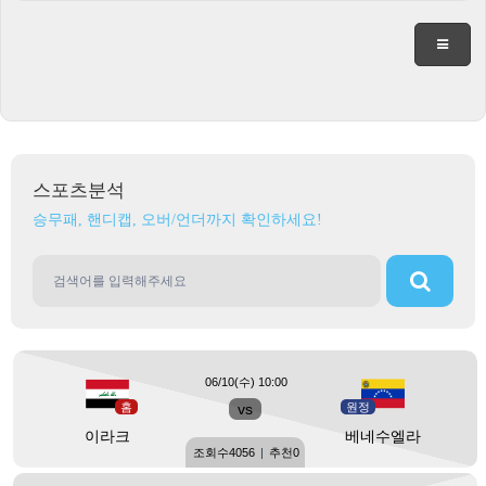
스포츠분석
승무패, 핸디캡, 오버/언더까지 확인하세요!
06/10(수) 10:00
홈
vs
원정
이라크
베네수엘라
조회수
4056
|
추천
0