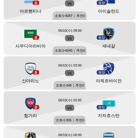
홈
vs
원정
아르헨티나
아이슬란드
조회수
4087
|
추천
0
06/10(수) 08:00
홈
vs
원정
사우디아라비아
세네갈
조회수
4045
|
추천
0
06/10(수) 03:00
홈
vs
원정
산마리노
아제르바이잔
조회수
348
|
추천
0
06/10(수) 02:00
홈
vs
원정
헝가리
카자흐스탄
조회수
305
|
추천
0
06/10(수) 00:00