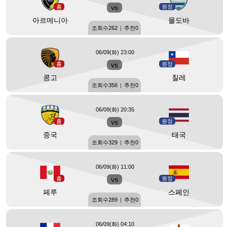
홈
vs
원정
아르메니아
몰도바
조회수
262
|
추천
0
06/09(화) 23:00
홈
vs
원정
콩고
칠레
조회수
356
|
추천
0
06/09(화) 20:35
홈
vs
원정
중국
태국
조회수
329
|
추천
0
06/09(화) 11:00
홈
vs
원정
페루
스페인
조회수
289
|
추천
0
06/09(화) 04:10