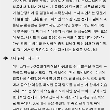
여주지만, 결정력 부족이 문제로 지적됩니다. 무소브스키는 몸
싸움에서 강하지만 박스 내 움직임이 단조롭고 마무리 타이밍
이 불안정하여 골 결정력이 부족합니다. 코사 리엔치는 중원에
서 볼을 받아 전환을 주도하지만 속도감 있는 전개가 떨어지고,
롤단은 활동량은 풍부하지만 공격적인 침투나 라인 브레이킹
이 부족합니다. 따라서 시애틀의 공격은 볼 점유율에 비해 효율
이 낮고, 세컨드 찬스를 활용하는 능력도 미흡합니다. 상대가
다섯 명의 수비수를 배치하면 중앙 압박에 막혀 템포가 끊기며,
홈 경기에서도 유효슈팅 수가 감소하는 경향을 보입니다.
미네소타 유나이티드 FC
미네소타는 5-3-2 포메이션을 바탕으로 수비 블록을 견고히 구
축하고 역습을 시도합니다. 예보아는 전방 압박보다는 수비에
집중하며 안정적인 연계를 제공하고, 페레이라는 빌드업 과정
에서 중요한 역할을 하지만 공격 템포를 높이는 데 한계가 있습
니다. 로드는 중거리 슈팅을 시도하지만 상대 수비가 강화되면
효과적인 전개가 어려워집니다. 미네소타의 공격은 구조적으
로 반복되며, 중원에서 볼을 순환한 후 측면 전개가 반복되어
공격의 날카로움을 부족시킵니다. 수비면에서는 라인 컨트롤