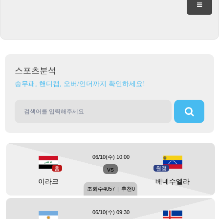
스포츠분석
승무패, 핸디캡, 오버/언더까지 확인하세요!
06/10(수) 10:00
홈
vs
원정
이라크
베네수엘라
조회수
4057
|
추천
0
06/10(수) 09:30