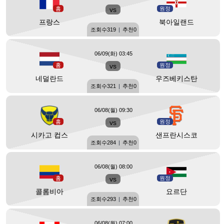
홈
vs
원정
프랑스
북아일랜드
조회수
319
|
추천
0
06/09(화) 03:45
홈
vs
원정
네덜란드
우즈베키스탄
조회수
321
|
추천
0
06/08(월) 09:30
홈
vs
원정
시카고 컵스
샌프란시스코
조회수
284
|
추천
0
06/08(월) 08:00
홈
vs
원정
콜롬비아
요르단
조회수
293
|
추천
0
06/08(월) 07:00