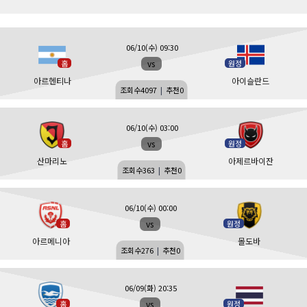
06/10(수) 09:30
vs
홈
원정
아르헨티나
아이슬란드
조회수
4097
|
추천
0
06/10(수) 03:00
vs
홈
원정
산마리노
아제르바이잔
조회수
363
|
추천
0
06/10(수) 00:00
vs
홈
원정
아르메니아
몰도바
조회수
276
|
추천
0
06/09(화) 20:35
vs
홈
원정