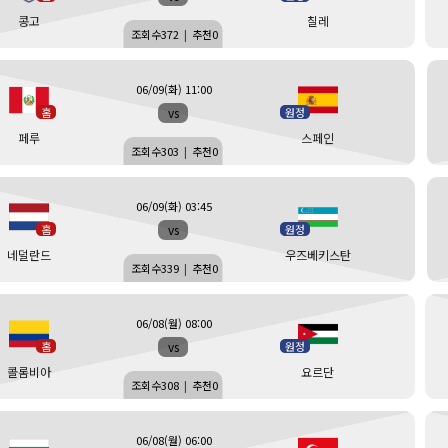
콩고
칠레
조회수
372
|
추천
0
06/09(화) 11:00
vs
홈
원정
페루
스페인
조회수
303
|
추천
0
06/09(화) 03:45
vs
홈
원정
네덜란드
우즈베키스탄
조회수
339
|
추천
0
06/08(월) 08:00
vs
홈
원정
콜롬비아
요르단
조회수
308
|
추천
0
06/08(월) 06:00