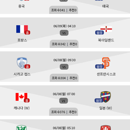
중국
태국
조회수
341
|
추천
0
06/09(화) 04:10
vs
홈
원정
프랑스
북아일랜드
조회수
342
|
추천
0
06/08(월) 09:30
vs
홈
원정
시카고 컵스
샌프란시스코
조회수
304
|
추천
0
06/08(월) 07:00
vs
홈
원정
캐나다 (W)
일본 (W)
조회수
376
|
추천
0
06/08(월) 05:10