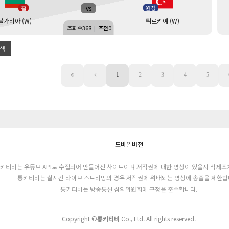
vs
홈
원정
불가리아 (W)
튀르키예 (W)
조회수
368
|
추천
0
색
1
2
3
4
5
모바일버전
키티비는 유튜브 API로 수집되어 만들어진 사이트이며 저작권에 대한 영상이 있을시 삭제조
통키티비는 실시간 라이브 스트리밍의 경우 저작권에 위배되는 영상에 송출을 제한합
통키티비는 방송통신 심의위원회에 규정을 준수합니다.
Copyright ©
통키티비
Co., Ltd. All rights reserved.