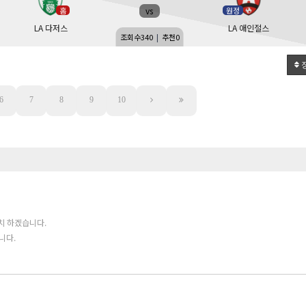
vs
홈
원정
LA 다저스
LA 애인절스
조회수
340
|
추천
0
6
7
8
9
10
치 하겠습니다.
니다.