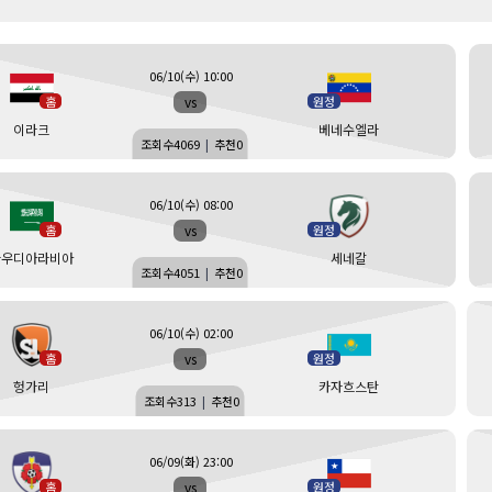
06/10(수) 10:00
vs
홈
원정
이라크
베네수엘라
조회수
4069
|
추천
0
06/10(수) 08:00
vs
홈
원정
사우디아라비아
세네갈
조회수
4051
|
추천
0
06/10(수) 02:00
vs
홈
원정
헝가리
카자흐스탄
조회수
313
|
추천
0
06/09(화) 23:00
vs
홈
원정