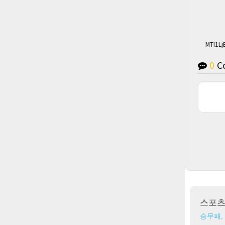
MTI1L
0
C
스포
승무패,