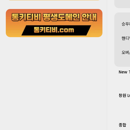
승무
핸디
오버
New T
창원 L
종합