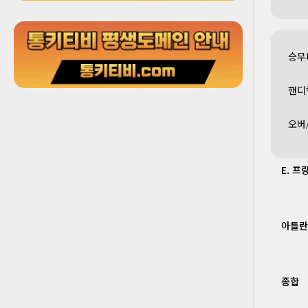
승무
핸디
오버
E. 
아틀란
종합