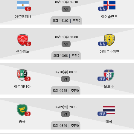
06/10(수) 09:30
vs
홈
원정
아르헨티나
아이슬란드
조회수
4102
|
추천
0
06/10(수) 03:00
vs
홈
원정
산마리노
아제르바이잔
조회수
366
|
추천
0
06/10(수) 00:00
vs
홈
원정
아르메니아
몰도바
조회수
285
|
추천
0
06/09(화) 20:35
vs
홈
원정
중국
태국
조회수
349
|
추천
0