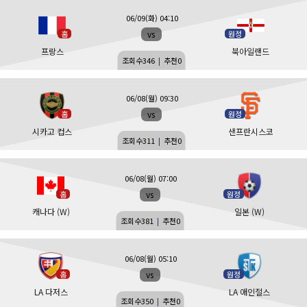
06/09(화) 04:10
vs
홈
원정
프랑스
북아일랜드
조회수
346
|
추천
0
06/08(월) 09:30
vs
홈
원정
시카고 컵스
샌프란시스코
조회수
311
|
추천
0
06/08(월) 07:00
vs
홈
원정
캐나다 (W)
일본 (W)
조회수
381
|
추천
0
06/08(월) 05:10
vs
홈
원정
LA 다저스
LA 애인절스
조회수
350
|
추천
0