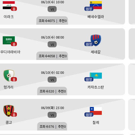
06/10(수) 10:00
vs
홈
원정
이라크
베네수엘라
조회수
4075
|
추천
0
06/10(수) 08:00
vs
홈
원정
사우디아라비아
세네갈
조회수
4058
|
추천
0
06/10(수) 02:00
vs
홈
원정
헝가리
카자흐스탄
조회수
320
|
추천
0
06/09(화) 23:00
vs
홈
원정
콩고
칠레
조회수
376
|
추천
0