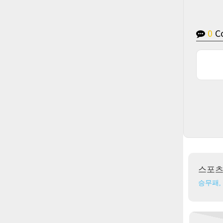
0
C
스포
승무패,