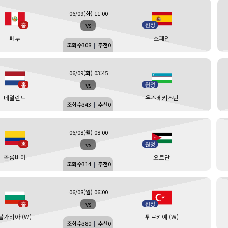
06/09(화) 11:00
vs
홈
원정
페루
스페인
조회수
308
|
추천
0
06/09(화) 03:45
vs
홈
원정
네덜란드
우즈베키스탄
조회수
343
|
추천
0
06/08(월) 08:00
vs
홈
원정
콜롬비아
요르단
조회수
314
|
추천
0
06/08(월) 06:00
vs
홈
원정
불가리아 (W)
튀르키예 (W)
조회수
380
|
추천
0