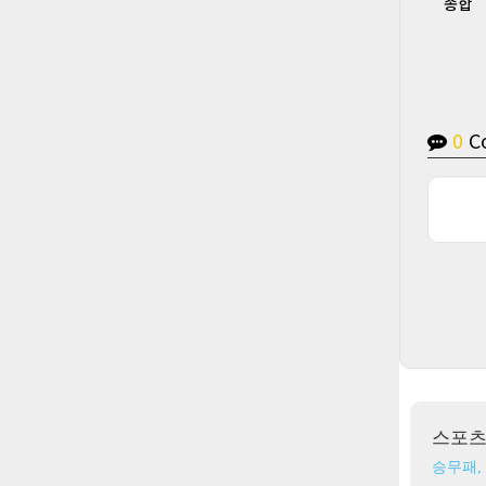
종합
0
C
스포
승무패,