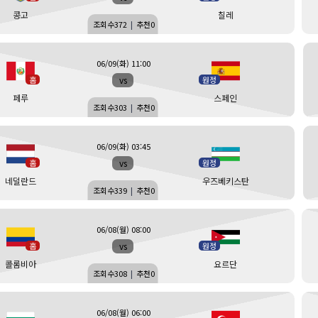
콩고
칠레
조회수
372
|
추천
0
06/09(화) 11:00
vs
홈
원정
페루
스페인
조회수
303
|
추천
0
06/09(화) 03:45
vs
홈
원정
네덜란드
우즈베키스탄
조회수
339
|
추천
0
06/08(월) 08:00
vs
홈
원정
콜롬비아
요르단
조회수
308
|
추천
0
06/08(월) 06:00