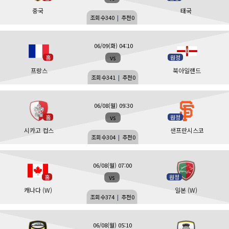
중국
태국
조회수
340
|
추천
0
06/09(화) 04:10
vs
홈
원정
프랑스
북아일랜드
조회수
341
|
추천
0
06/08(월) 09:30
vs
홈
원정
시카고 컵스
샌프란시스코
조회수
304
|
추천
0
06/08(월) 07:00
vs
홈
원정
캐나다 (W)
일본 (W)
조회수
374
|
추천
0
06/08(월) 05:10