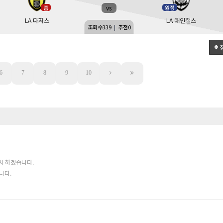
vs
홈
원정
LA 다저스
LA 애인절스
조회수
339
|
추천
0
6
7
8
9
10
치 하겠습니다.
니다.