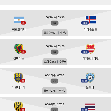
06/10(수) 09:30
vs
홈
원정
아르헨티나
아이슬란드
조회수
4097
|
추천
0
06/10(수) 03:00
vs
홈
원정
산마리노
아제르바이잔
조회수
363
|
추천
0
06/10(수) 00:00
vs
홈
원정
아르메니아
몰도바
조회수
275
|
추천
0
06/09(화) 20:35
vs
홈
원정