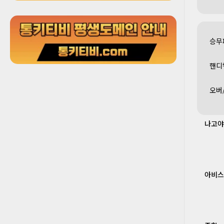
승무
핸디
오버
나고야
아비스