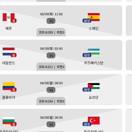
06/09(화) 11:00
vs
홈
원정
페루
스페인
조회수
289
|
추천
0
06/09(화) 03:45
vs
홈
원정
네덜란드
우즈베키스탄
조회수
321
|
추천
0
06/08(월) 08:00
vs
홈
원정
콜롬비아
요르단
조회수
294
|
추천
0
06/08(월) 06:00
vs
홈
원정
불가리아 (W)
튀르키예 (W)