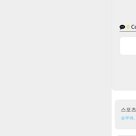
0
C
스포
승무패,