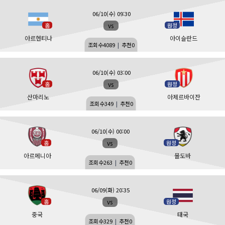
06/10(수) 09:30
vs
홈
원정
아르헨티나
아이슬란드
조회수
4089
|
추천
0
06/10(수) 03:00
vs
홈
원정
산마리노
아제르바이잔
조회수
349
|
추천
0
06/10(수) 00:00
vs
홈
원정
아르메니아
몰도바
조회수
263
|
추천
0
06/09(화) 20:35
vs
홈
원정
중국
태국
조회수
329
|
추천
0