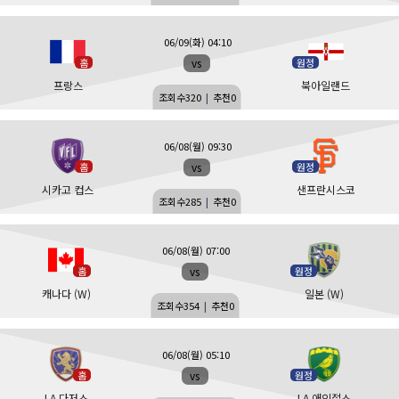
06/09(화) 04:10
vs
홈
원정
프랑스
북아일랜드
조회수
320
|
추천
0
06/08(월) 09:30
vs
홈
원정
시카고 컵스
샌프란시스코
조회수
285
|
추천
0
06/08(월) 07:00
vs
홈
원정
캐나다 (W)
일본 (W)
조회수
354
|
추천
0
06/08(월) 05:10
vs
홈
원정
LA 다저스
LA 애인절스