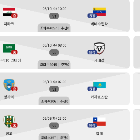
06/10(수) 10:00
vs
홈
원정
이라크
베네수엘라
조회수
4057
|
추천
0
06/10(수) 08:00
vs
홈
원정
사우디아라비아
세네갈
조회수
4045
|
추천
0
06/10(수) 02:00
vs
홈
원정
헝가리
카자흐스탄
조회수
306
|
추천
0
06/09(화) 23:00
vs
홈
원정
콩고
칠레
조회수
357
|
추천
0