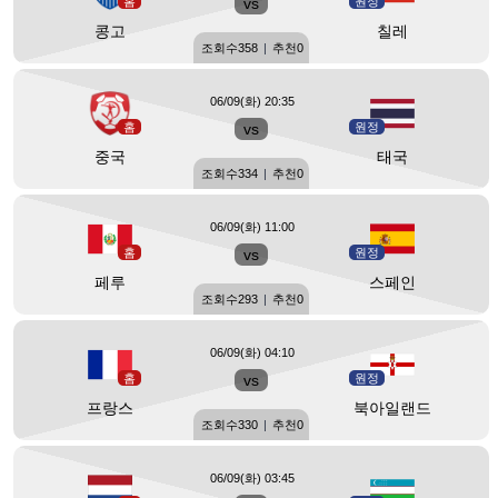
홈
vs
원정
콩고
칠레
조회수
358
|
추천
0
06/09(화) 20:35
홈
vs
원정
중국
태국
조회수
334
|
추천
0
06/09(화) 11:00
홈
vs
원정
페루
스페인
조회수
293
|
추천
0
06/09(화) 04:10
홈
vs
원정
프랑스
북아일랜드
조회수
330
|
추천
0
06/09(화) 03:45