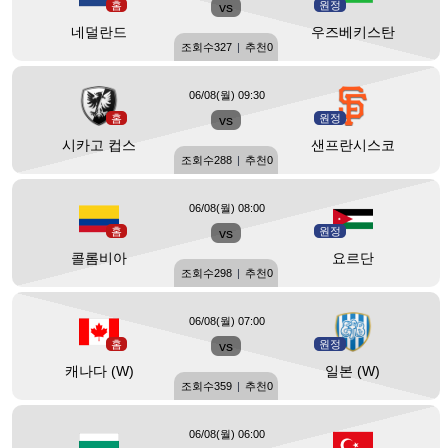
홈
vs
원정
네덜란드
우즈베키스탄
조회수
327
|
추천
0
06/08(월) 09:30
홈
vs
원정
시카고 컵스
샌프란시스코
조회수
288
|
추천
0
06/08(월) 08:00
홈
vs
원정
콜롬비아
요르단
조회수
298
|
추천
0
06/08(월) 07:00
홈
vs
원정
캐나다 (W)
일본 (W)
조회수
359
|
추천
0
06/08(월) 06:00