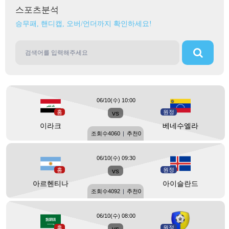
스포츠분석
승무패, 핸디캡, 오버/언더까지 확인하세요!
06/10(수) 10:00
홈
vs
원정
이라크
베네수엘라
조회수
4060
|
추천
0
06/10(수) 09:30
홈
vs
원정
아르헨티나
아이슬란드
조회수
4092
|
추천
0
06/10(수) 08:00
홈
vs
원정