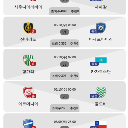
사우디아라비아
세네갈
조회수
4048
|
추천
0
06/10(수) 03:00
홈
vs
원정
산마리노
아제르바이잔
조회수
353
|
추천
0
06/10(수) 02:00
홈
vs
원정
헝가리
카자흐스탄
조회수
307
|
추천
0
06/10(수) 00:00
홈
vs
원정
아르메니아
몰도바
조회수
266
|
추천
0
06/09(화) 23:00