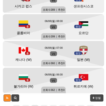
vs
시카고 컵스
샌프란시스코
조회수
289
|
추천
0
06/08(월) 08:00
홈
vs
원정
콜롬비아
요르단
조회수
299
|
추천
0
06/08(월) 07:00
홈
vs
원정
캐나다 (W)
일본 (W)
조회수
360
|
추천
0
06/08(월) 06:00
홈
vs
원정
불가리아 (W)
튀르키예 (W)
조회수
362
|
추천
0
정렬