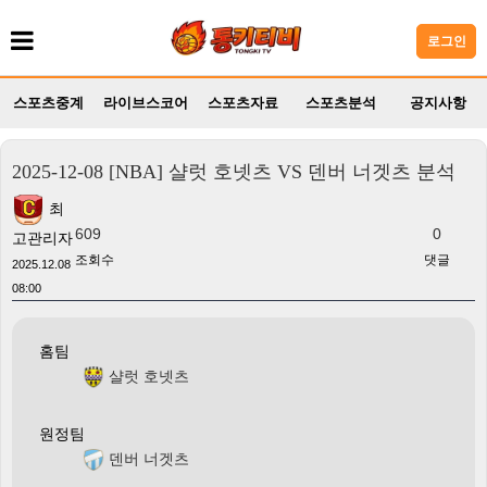
로그인
스포츠중계
라이브스코어
스포츠자료
스포츠분석
공지사항
2025-12-08 [NBA] 샬럿 호넷츠 VS 덴버 너겟츠 분석
최
609
0
고관리자
조회수
댓글
2025.12.08
08:00
홈팀
샬럿 호넷츠
원정팀
덴버 너겟츠