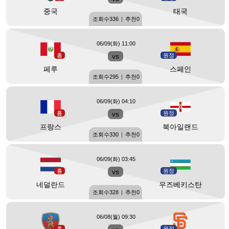
중국
태국
조회수
336
|
추천
0
06/09(화) 11:00
홈
vs
원정
페루
스페인
조회수
295
|
추천
0
06/09(화) 04:10
홈
vs
원정
프랑스
북아일랜드
조회수
330
|
추천
0
06/09(화) 03:45
홈
vs
원정
네덜란드
우즈베키스탄
조회수
328
|
추천
0
06/08(월) 09:30
홈
원정