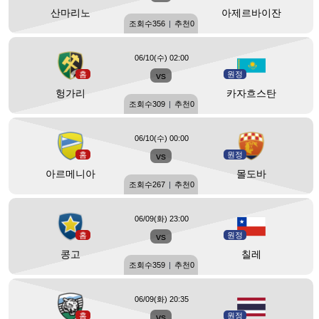
산마리노
아제르바이잔
조회수
356
|
추천
0
06/10(수) 02:00
홈
vs
원정
헝가리
카자흐스탄
조회수
309
|
추천
0
06/10(수) 00:00
홈
vs
원정
아르메니아
몰도바
조회수
267
|
추천
0
06/09(화) 23:00
홈
vs
원정
콩고
칠레
조회수
359
|
추천
0
06/09(화) 20:35
홈
vs
원정