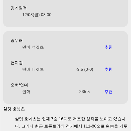
경기일정
12/08(월) 08:00
승무패
덴버 너겟츠
추천
핸디캡
덴버 너겟츠
-9.5 (0-0)
추천
오버/언더
언더
235.5
추천
샬럿 호넷츠
샬럿 호네츠는 현재 7승 16패로 저조한 성적을 보이고 있습니
다. 그러나 최근 토론토와의 경기에서 111-86으로 완승을 거두