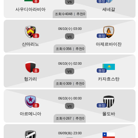
홈
vs
원정
사우디아라비아
세네갈
조회수
4048
|
추천
0
06/10(수) 03:00
홈
vs
원정
산마리노
아제르바이잔
조회수
356
|
추천
0
06/10(수) 02:00
홈
vs
원정
헝가리
카자흐스탄
조회수
309
|
추천
0
06/10(수) 00:00
홈
vs
원정
아르메니아
몰도바
조회수
267
|
추천
0
06/09(화) 23:00