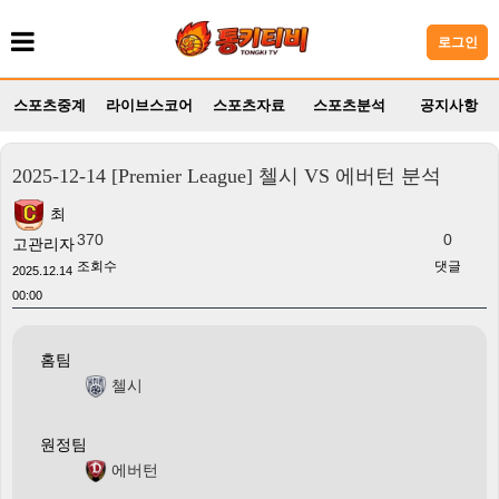
로그인
스포츠중계
라이브스코어
스포츠자료
스포츠분석
공지사항
2025-12-14 [Premier League] 첼시 VS 에버턴 분석
최
370
0
고관리자
조회수
댓글
2025.12.14
00:00
홈팀
첼시
원정팀
에버턴