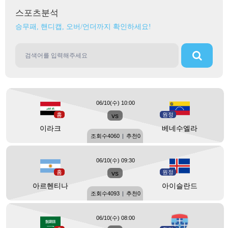
스포츠분석
승무패, 핸디캡, 오버/언더까지 확인하세요!
06/10(수) 10:00
홈
vs
원정
이라크
베네수엘라
조회수
4060
|
추천
0
06/10(수) 09:30
홈
vs
원정
아르헨티나
아이슬란드
조회수
4093
|
추천
0
06/10(수) 08:00