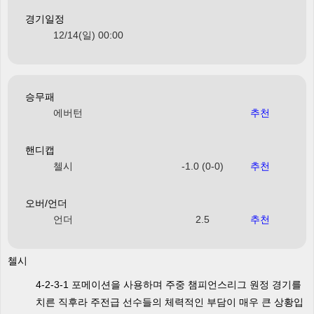
경기일정
12/14(일) 00:00
승무패
에버턴
추천
핸디캡
첼시
-1.0 (0-0)
추천
오버/언더
언더
2.5
추천
첼시
4-2-3-1 포메이션을 사용하며 주중 챔피언스리그 원정 경기를
치른 직후라 주전급 선수들의 체력적인 부담이 매우 큰 상황입