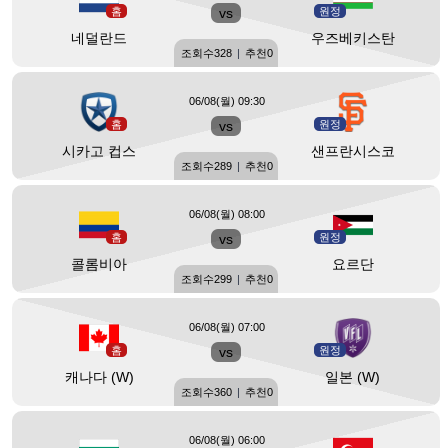
홈
vs
원정
네덜란드
우즈베키스탄
조회수
328
|
추천
0
06/08(월) 09:30
홈
vs
원정
시카고 컵스
샌프란시스코
조회수
289
|
추천
0
06/08(월) 08:00
홈
vs
원정
콜롬비아
요르단
조회수
299
|
추천
0
06/08(월) 07:00
홈
vs
원정
캐나다 (W)
일본 (W)
조회수
360
|
추천
0
06/08(월) 06:00