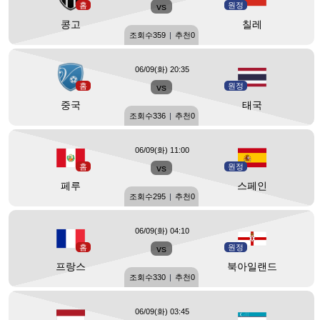
홈
vs
원정
콩고
칠레
조회수
359
|
추천
0
06/09(화) 20:35
홈
vs
원정
중국
태국
조회수
336
|
추천
0
06/09(화) 11:00
홈
vs
원정
페루
스페인
조회수
295
|
추천
0
06/09(화) 04:10
홈
vs
원정
프랑스
북아일랜드
조회수
330
|
추천
0
06/09(화) 03:45