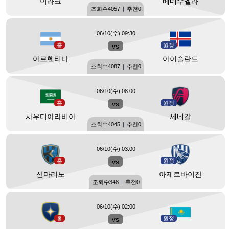
이라크
베네수엘라
조회수
4057
|
추천
0
06/10(수) 09:30
홈
vs
원정
아르헨티나
아이슬란드
조회수
4087
|
추천
0
06/10(수) 08:00
홈
vs
원정
사우디아라비아
세네갈
조회수
4045
|
추천
0
06/10(수) 03:00
홈
vs
원정
산마리노
아제르바이잔
조회수
348
|
추천
0
06/10(수) 02:00
홈
vs
원정