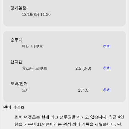
경기일정
12/16(화) 11:30
승무패
덴버 너겟츠
추천
핸디캡
휴스턴 로켓츠
2.5 (0-0)
추천
오버/언더
오버
234.5
추천
덴버 너겟츠
덴버 너겟츠는 현재 리그 선두권을 지키고 있습니다. 최근 4연
승을 거두며 11연승이라는 원정 최다 기록을 세웠습니다. 단,