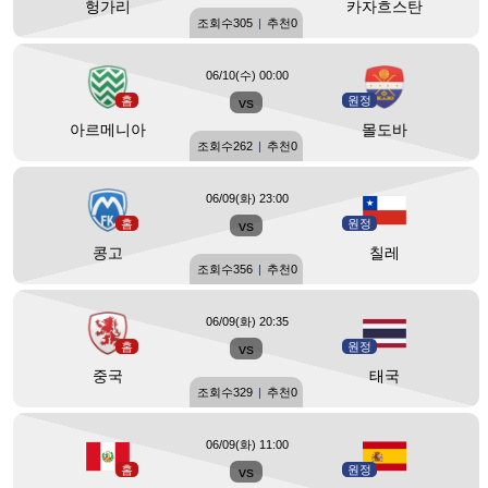
헝가리
카자흐스탄
조회수
305
|
추천
0
06/10(수) 00:00
홈
vs
원정
아르메니아
몰도바
조회수
262
|
추천
0
06/09(화) 23:00
홈
vs
원정
콩고
칠레
조회수
356
|
추천
0
06/09(화) 20:35
홈
vs
원정
중국
태국
조회수
329
|
추천
0
06/09(화) 11:00
홈
vs
원정