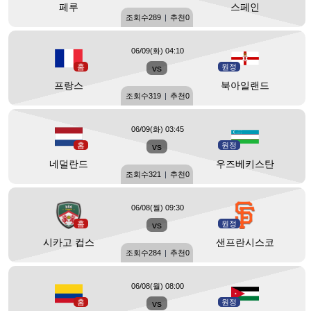
페루
스페인
조회수
289
|
추천
0
06/09(화) 04:10
홈
vs
원정
프랑스
북아일랜드
조회수
319
|
추천
0
06/09(화) 03:45
홈
vs
원정
네덜란드
우즈베키스탄
조회수
321
|
추천
0
06/08(월) 09:30
홈
vs
원정
시카고 컵스
샌프란시스코
조회수
284
|
추천
0
06/08(월) 08:00
홈
vs
원정