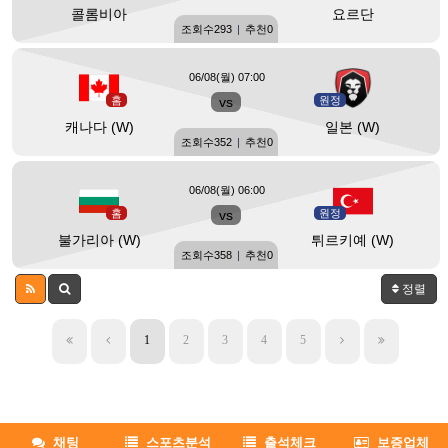
콜롬비아
요르단
조회수
293
|
추천
0
06/08(월) 07:00
홈
vs
원정
캐나다 (W)
일본 (W)
조회수
352
|
추천
0
06/08(월) 06:00
홈
vs
원정
불가리아 (W)
튀르키예 (W)
조회수
358
|
추천
0
정렬
1
2
3
4
5
채팅
스포츠분석
출석체크
보증업체