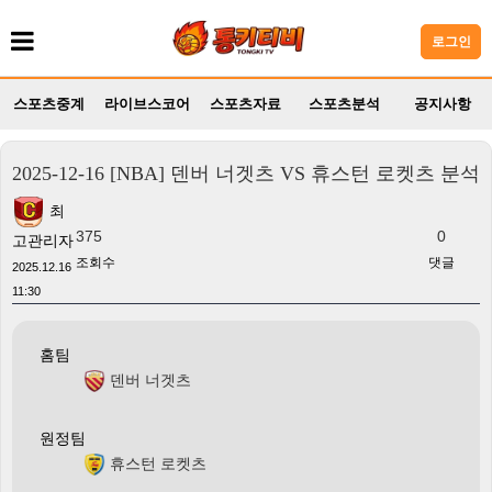
로그인
스포츠중계
라이브스코어
스포츠자료
스포츠분석
공지사항
2025-12-16 [NBA] 덴버 너겟츠 VS 휴스턴 로켓츠 분석
최
375
0
고관리자
조회수
댓글
2025.12.16
11:30
홈팀
덴버 너겟츠
원정팀
휴스턴 로켓츠