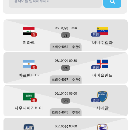
06/10(수) 10:00
홈
vs
원정
이라크
베네수엘라
조회수
4054
|
추천
0
06/10(수) 09:30
홈
vs
원정
아르헨티나
아이슬란드
조회수
4087
|
추천
0
06/10(수) 08:00
홈
vs
원정
사우디아라비아
세네갈
조회수
4043
|
추천
0
06/10(수) 03:00