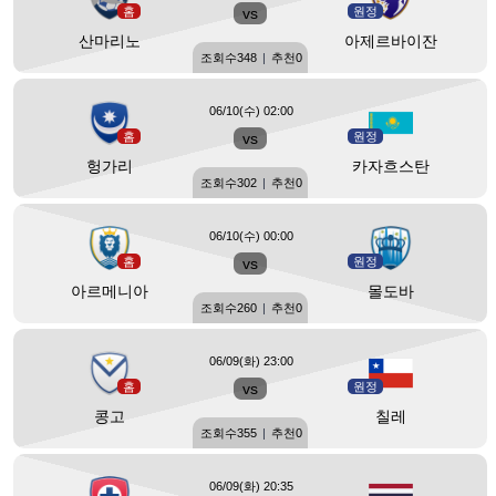
홈
vs
원정
산마리노
아제르바이잔
조회수
348
|
추천
0
06/10(수) 02:00
홈
vs
원정
헝가리
카자흐스탄
조회수
302
|
추천
0
06/10(수) 00:00
홈
vs
원정
아르메니아
몰도바
조회수
260
|
추천
0
06/09(화) 23:00
홈
vs
원정
콩고
칠레
조회수
355
|
추천
0
06/09(화) 20:35