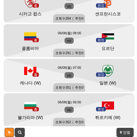
홈
vs
원정
시카고 컵스
샌프란시스코
조회수
284
|
추천
0
06/08(월) 08:00
홈
vs
원정
콜롬비아
요르단
조회수
291
|
추천
0
06/08(월) 07:00
홈
vs
원정
캐나다 (W)
일본 (W)
조회수
351
|
추천
0
06/08(월) 06:00
홈
vs
원정
불가리아 (W)
튀르키예 (W)
조회수
352
|
추천
0
정렬