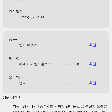
경기일정
12/26(금) 12:30
승무패
덴버 너겟츠
추천
핸디캡
미네소타 팀버울브스
5.5 (0-0)
추천
오버/언더
언더
239.5
추천
덴버 너겟츠
최근 3경기에서 1승 2패를 기록한 덴버는 조금 부진한 모습을