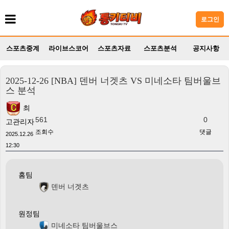
로그인
스포츠중계
라이브스코어
스포츠자료
스포츠분석
공지사항
2025-12-26 [NBA] 덴버 너겟츠 VS 미네소타 팀버울브
스 분석
최
561
0
고관리자
조회수
댓글
2025.12.26
12:30
홈팀
덴버 너겟츠
원정팀
미네소타 팀버울브스