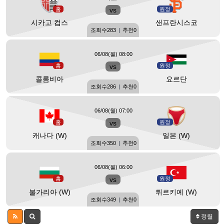
홈
vs
원정
시카고 컵스
샌프란시스코
조회수
283
|
추천
0
06/08(월) 08:00
홈
vs
원정
콜롬비아
요르단
조회수
286
|
추천
0
06/08(월) 07:00
홈
vs
원정
캐나다 (W)
일본 (W)
조회수
350
|
추천
0
06/08(월) 06:00
홈
vs
원정
불가리아 (W)
튀르키예 (W)
조회수
349
|
추천
0
정렬