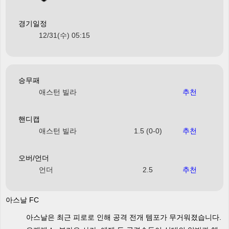
경기일정
12/31(수) 05:15
승무패
애스턴 빌라
추천
핸디캡
애스턴 빌라
1.5 (0-0)
추천
오버/언더
언더
2.5
추천
아스날 FC
아스날은 최근 피로로 인해 공격 전개 템포가 무거워졌습니다.