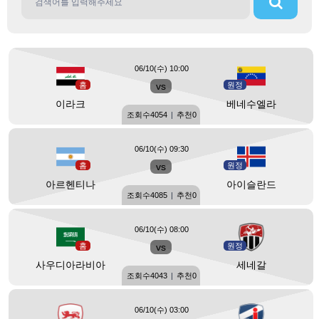
06/10(수) 10:00
홈
vs
원정
이라크
베네수엘라
조회수
4054
|
추천
0
06/10(수) 09:30
홈
vs
원정
아르헨티나
아이슬란드
조회수
4085
|
추천
0
06/10(수) 08:00
홈
vs
원정
사우디아라비아
세네갈
조회수
4043
|
추천
0
06/10(수) 03:00