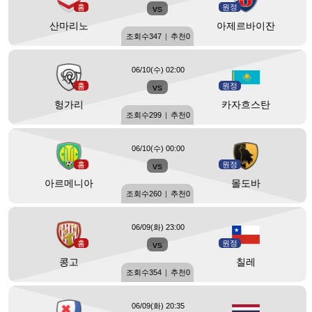
홈
vs
원정
산마리노
아제르바이잔
조회수
347
|
추천
0
06/10(수) 02:00
홈
vs
원정
헝가리
카자흐스탄
조회수
299
|
추천
0
06/10(수) 00:00
홈
vs
원정
아르메니아
몰도바
조회수
260
|
추천
0
06/09(화) 23:00
홈
vs
원정
콩고
칠레
조회수
354
|
추천
0
06/09(화) 20:35