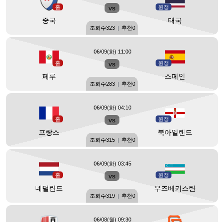
홈
vs
원정
중국
태국
조회수
323
|
추천
0
06/09(화) 11:00
홈
vs
원정
페루
스페인
조회수
283
|
추천
0
06/09(화) 04:10
홈
vs
원정
프랑스
북아일랜드
조회수
315
|
추천
0
06/09(화) 03:45
홈
vs
원정
네덜란드
우즈베키스탄
조회수
319
|
추천
0
06/08(월) 09:30