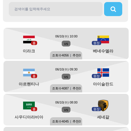
06/10(수) 10:00
홈
vs
원정
이라크
베네수엘라
조회수
4056
|
추천
0
06/10(수) 09:30
홈
vs
원정
아르헨티나
아이슬란드
조회수
4087
|
추천
0
06/10(수) 08:00
홈
vs
원정
사우디아라비아
세네갈
조회수
4045
|
추천
0