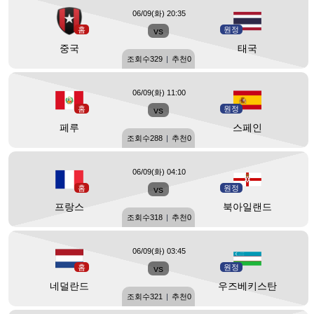
06/09(화) 20:35
홈
vs
원정
중국
태국
조회수
329
|
추천
0
06/09(화) 11:00
홈
vs
원정
페루
스페인
조회수
288
|
추천
0
06/09(화) 04:10
홈
vs
원정
프랑스
북아일랜드
조회수
318
|
추천
0
06/09(화) 03:45
홈
vs
원정
네덜란드
우즈베키스탄
조회수
321
|
추천
0