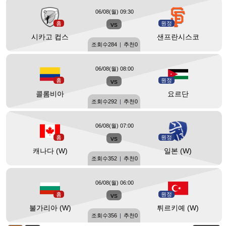
06/08(월) 09:30
홈
vs
원정
시카고 컵스
샌프란시스코
조회수
284
|
추천
0
06/08(월) 08:00
홈
vs
원정
콜롬비아
요르단
조회수
292
|
추천
0
06/08(월) 07:00
홈
vs
원정
캐나다 (W)
일본 (W)
조회수
352
|
추천
0
06/08(월) 06:00
홈
vs
원정
불가리아 (W)
튀르키예 (W)
조회수
356
|
추천
0