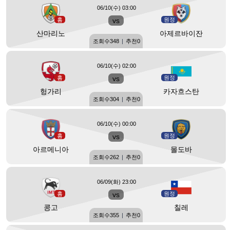
06/10(수) 03:00
홈
vs
원정
산마리노
아제르바이잔
조회수
348
|
추천
0
06/10(수) 02:00
홈
vs
원정
헝가리
카자흐스탄
조회수
304
|
추천
0
06/10(수) 00:00
홈
vs
원정
아르메니아
몰도바
조회수
262
|
추천
0
06/09(화) 23:00
홈
vs
원정
콩고
칠레
조회수
355
|
추천
0