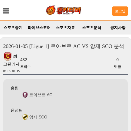
로그인
스포츠중계
라이브스코어
스포츠자료
스포츠분석
공지사항
2026-01-05 [Ligue 1] 르아브르 AC VS 앙제 SCO 분석
최
432
0
고관리자
조회수
댓글
01.05 01:15
홈팀
르아브르 AC
원정팀
앙제 SCO