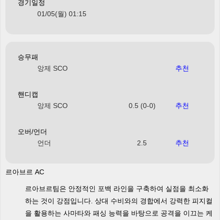
경기일정
01/05(월) 01:15
승무패
앙제 SCO
추천
핸디캡
앙제 SCO
0.5 (0-0)
추천
오버/언더
언더
2.5
추천
르아브르 AC
르아브르팀은 안정적인 포백 라인을 구축하여 실점을 최소화
하는 것이 강점입니다. 상대 수비와의 경합에서 강력한 피지컬
을 활용하는 사마타와 패싱 능력을 바탕으로 공격을 이끄는 케