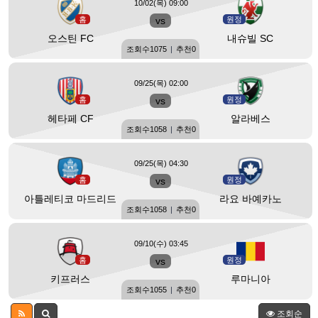
10/02(목) 09:00
홈
vs
원정
오스틴 FC
내슈빌 SC
조회수
1075
|
추천
0
09/25(목) 02:00
홈
vs
원정
헤타페 CF
알라베스
조회수
1058
|
추천
0
09/25(목) 04:30
홈
vs
원정
아틀레티코 마드리드
라요 바예카노
조회수
1058
|
추천
0
09/10(수) 03:45
홈
vs
원정
키프러스
루마니아
조회수
1055
|
추천
0
조회순