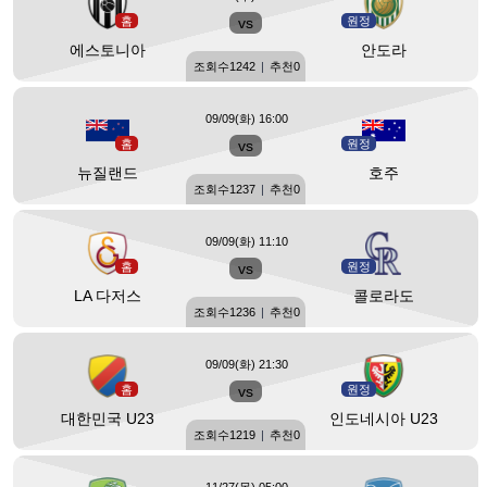
홈
vs
원정
에스토니아
안도라
조회수
1242
|
추천
0
09/09(화) 16:00
홈
vs
원정
뉴질랜드
호주
조회수
1237
|
추천
0
09/09(화) 11:10
홈
vs
원정
LA 다저스
콜로라도
조회수
1236
|
추천
0
09/09(화) 21:30
홈
vs
원정
대한민국 U23
인도네시아 U23
조회수
1219
|
추천
0