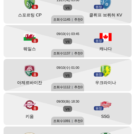
11/27(목) 05:00
홈
vs
원정
스포르팅 CP
클뤼프 브뤼허 KV
조회수
1145
|
추천
0
09/10(수) 03:45
홈
vs
원정
웨일스
캐나다
조회수
1137
|
추천
0
09/10(수) 01:00
홈
vs
원정
아제르바이잔
우크라이나
조회수
1112
|
추천
0
09/30(화) 18:30
홈
vs
원정
키움
SSG
조회수
1091
|
추천
0