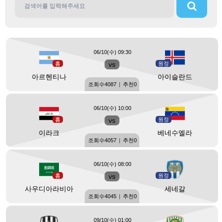
06/10(수) 09:30
홈
vs
원정
아르헨티나
아이슬란드
조회수
4087
|
추천
0
06/10(수) 10:00
홈
vs
원정
이라크
베네수엘라
조회수
4057
|
추천
0
06/10(수) 08:00
홈
vs
원정
사우디아라비아
세네갈
조회수
4045
|
추천
0
09/10(수) 01:00