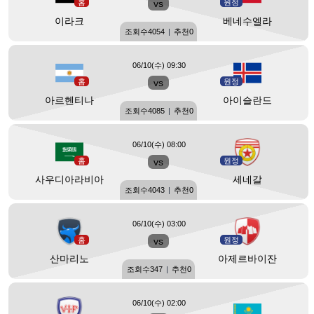
홈
vs
원정
이라크
베네수엘라
조회수
4054
|
추천
0
06/10(수) 09:30
홈
vs
원정
아르헨티나
아이슬란드
조회수
4085
|
추천
0
06/10(수) 08:00
홈
vs
원정
사우디아라비아
세네갈
조회수
4043
|
추천
0
06/10(수) 03:00
홈
vs
원정
산마리노
아제르바이잔
조회수
347
|
추천
0
06/10(수) 02:00