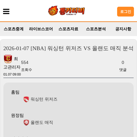
로그인
스포츠중계
라이브스코어
스포츠자료
스포츠분석
공지사항
2026-01-07 [NBA] 워싱턴 위저즈 VS 올랜도 매직 분석
최
554
0
고관리자
조회수
댓글
01.07 09:00
홈팀
워싱턴 위저즈
원정팀
올랜도 매직