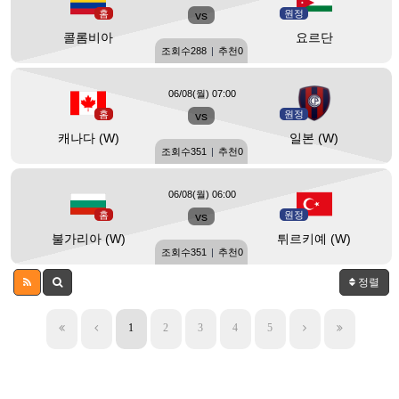
홈
vs
원정
콜롬비아
요르단
조회수
288
|
추천
0
06/08(월) 07:00
홈
vs
원정
캐나다 (W)
일본 (W)
조회수
351
|
추천
0
06/08(월) 06:00
홈
vs
원정
불가리아 (W)
튀르키예 (W)
조회수
351
|
추천
0
정렬
1
2
3
4
5