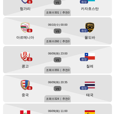
홈
vs
원정
헝가리
카자흐스탄
조회수
301
|
추천
0
06/10(수) 00:00
홈
vs
원정
아르메니아
몰도바
조회수
260
|
추천
0
06/09(화) 23:00
홈
vs
원정
콩고
칠레
조회수
355
|
추천
0
06/09(화) 20:35
홈
vs
원정
중국
태국
조회수
324
|
추천
0
06/09(화) 11:00