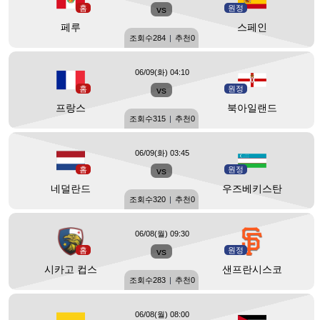
홈
vs
원정
페루
스페인
조회수
284
|
추천
0
06/09(화) 04:10
홈
vs
원정
프랑스
북아일랜드
조회수
315
|
추천
0
06/09(화) 03:45
홈
vs
원정
네덜란드
우즈베키스탄
조회수
320
|
추천
0
06/08(월) 09:30
홈
vs
원정
시카고 컵스
샌프란시스코
조회수
283
|
추천
0
06/08(월) 08:00