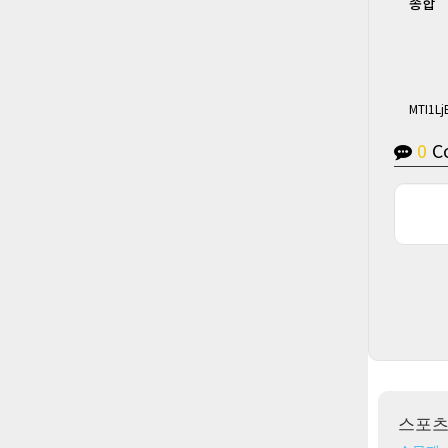
종합
MTI1Lj
0
C
스포