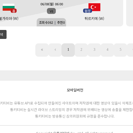
06/08(월) 06:00
vs
홈
원정
불가리아 (W)
튀르키예 (W)
조회수
362
|
추천
0
색
1
2
3
4
5
모바일버전
키티비는 유튜브 API로 수집되어 만들어진 사이트이며 저작권에 대한 영상이 있을시 삭제조
통키티비는 실시간 라이브 스트리밍의 경우 저작권에 위배되는 영상에 송출을 제한합
통키티비는 방송통신 심의위원회에 규정을 준수합니다.