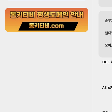
승무
핸디
오버
OGC
AS 로