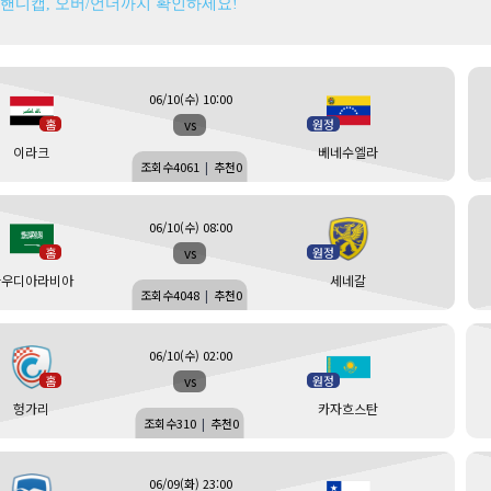
 핸디캡, 오버/언더까지 확인하세요!
06/10(수) 10:00
vs
홈
원정
이라크
베네수엘라
조회수
4061
|
추천
0
06/10(수) 08:00
vs
홈
원정
사우디아라비아
세네갈
조회수
4048
|
추천
0
06/10(수) 02:00
vs
홈
원정
헝가리
카자흐스탄
조회수
310
|
추천
0
06/09(화) 23:00