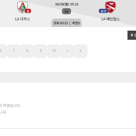
06/08(월) 05:10
vs
홈
원정
LA 다저스
LA 애인절스
조회수
333
|
추천
0
6
7
8
9
10
치 하겠습니다.
니다.