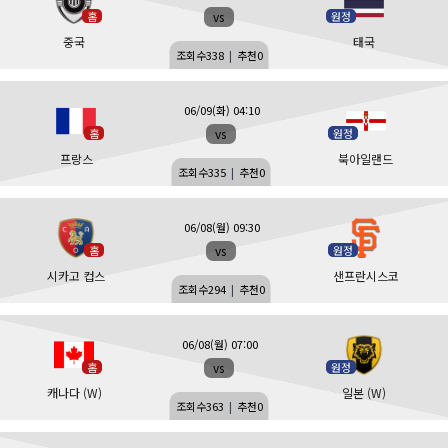
vs
홈
원정
중국
태국
조회수
338
|
추천
0
06/09(화) 04:10
vs
홈
원정
프랑스
북아일랜드
조회수
335
|
추천
0
06/08(월) 09:30
vs
홈
원정
시카고 컵스
샌프란시스코
조회수
294
|
추천
0
06/08(월) 07:00
vs
홈
원정
캐나다 (W)
일본 (W)
조회수
363
|
추천
0