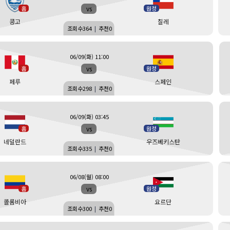
vs
홈
원정
콩고
칠레
조회수
364
|
추천
0
06/09(화) 11:00
vs
홈
원정
페루
스페인
조회수
298
|
추천
0
06/09(화) 03:45
vs
홈
원정
네덜란드
우즈베키스탄
조회수
335
|
추천
0
06/08(월) 08:00
vs
홈
원정
콜롬비아
요르단
조회수
300
|
추천
0