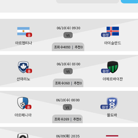
06/10(수) 09:30
vs
홈
원정
아르헨티나
아이슬란드
조회수
4093
|
추천
0
06/10(수) 03:00
vs
홈
원정
산마리노
아제르바이잔
조회수
360
|
추천
0
06/10(수) 00:00
vs
홈
원정
아르메니아
몰도바
조회수
269
|
추천
0
06/09(화) 20:35