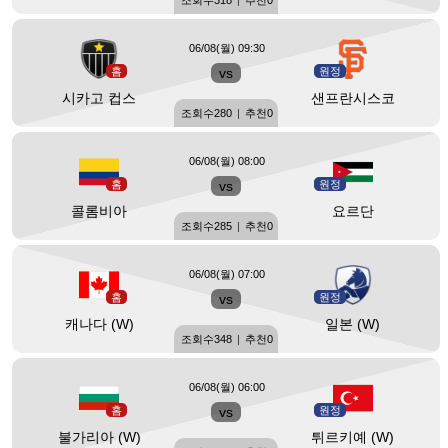
조회수
318
|
추천
0
06/08(월) 09:30
홈
vs
원정
시카고 컵스
샌프란시스코
조회수
280
|
추천
0
06/08(월) 08:00
홈
vs
원정
콜롬비아
요르단
조회수
285
|
추천
0
06/08(월) 07:00
홈
vs
원정
캐나다 (W)
일본 (W)
조회수
348
|
추천
0
06/08(월) 06:00
홈
vs
원정
불가리아 (W)
튀르키예 (W)