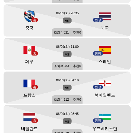
06/09(화) 20:35
홈
vs
원정
중국
태국
조회수
321
|
추천
0
06/09(화) 11:00
홈
vs
원정
페루
스페인
조회수
283
|
추천
0
06/09(화) 04:10
홈
vs
원정
프랑스
북아일랜드
조회수
312
|
추천
0
06/09(화) 03:45
홈
vs
원정
네덜란드
우즈베키스탄