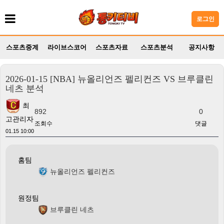
로그인
스포츠중계
라이브스코어
스포츠자료
스포츠분석
공지사항
2026-01-15 [NBA] 뉴올리언즈 펠리컨즈 VS 브루클린
네츠 분석
최
892
0
고관리자
조회수
댓글
01.15 10:00
홈팀
뉴올리언즈 펠리컨즈
원정팀
브루클린 네츠