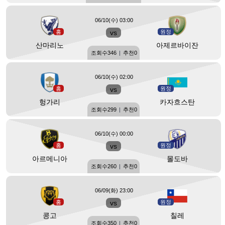
06/10(수) 03:00
홈
vs
원정
산마리노
아제르바이잔
조회수
346
|
추천
0
06/10(수) 02:00
홈
vs
원정
헝가리
카자흐스탄
조회수
299
|
추천
0
06/10(수) 00:00
홈
vs
원정
아르메니아
몰도바
조회수
260
|
추천
0
06/09(화) 23:00
홈
vs
원정
콩고
칠레
조회수
350
|
추천
0