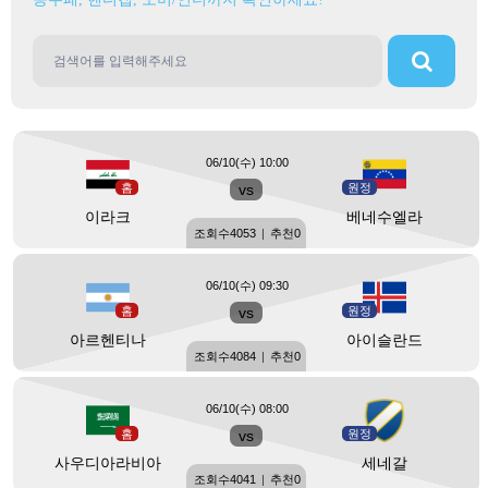
06/10(수) 10:00
홈
vs
원정
이라크
베네수엘라
조회수
4053
|
추천
0
06/10(수) 09:30
홈
vs
원정
아르헨티나
아이슬란드
조회수
4084
|
추천
0
06/10(수) 08:00
홈
vs
원정
사우디아라비아
세네갈
조회수
4041
|
추천
0