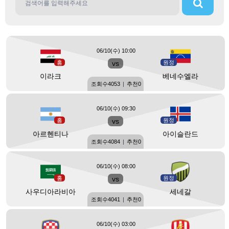
06/10(수) 10:00
홈
vs
원정
이라크
베네수엘라
조회수
4053
|
추천
0
06/10(수) 09:30
홈
vs
원정
아르헨티나
아이슬란드
조회수
4084
|
추천
0
06/10(수) 08:00
홈
vs
원정
사우디아라비아
세네갈
조회수
4041
|
추천
0
06/10(수) 03:00