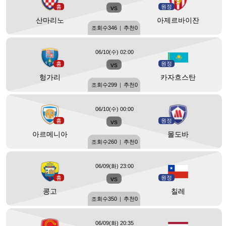
홈
vs
원정
산마리노
아제르바이잔
조회수
346
|
추천
0
06/10(수) 02:00
홈
vs
원정
헝가리
카자흐스탄
조회수
299
|
추천
0
06/10(수) 00:00
홈
vs
원정
아르메니아
몰도바
조회수
260
|
추천
0
06/09(화) 23:00
홈
vs
원정
콩고
칠레
조회수
350
|
추천
0
06/09(화) 20:35