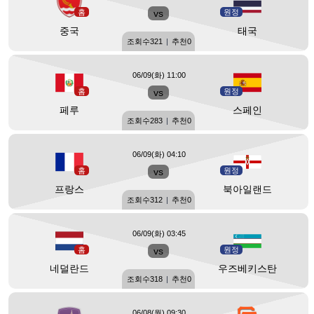
홈
vs
원정
중국
태국
조회수
321
|
추천
0
06/09(화) 11:00
홈
vs
원정
페루
스페인
조회수
283
|
추천
0
06/09(화) 04:10
홈
vs
원정
프랑스
북아일랜드
조회수
312
|
추천
0
06/09(화) 03:45
홈
vs
원정
네덜란드
우즈베키스탄
조회수
318
|
추천
0
06/08(월) 09:30