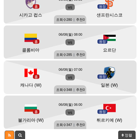
홈
vs
원정
시카고 컵스
샌프란시스코
조회수
280
|
추천
0
06/08(월) 08:00
홈
vs
원정
콜롬비아
요르단
조회수
285
|
추천
0
06/08(월) 07:00
홈
vs
원정
캐나다 (W)
일본 (W)
조회수
348
|
추천
0
06/08(월) 06:00
홈
vs
원정
불가리아 (W)
튀르키예 (W)
조회수
347
|
추천
0
정렬