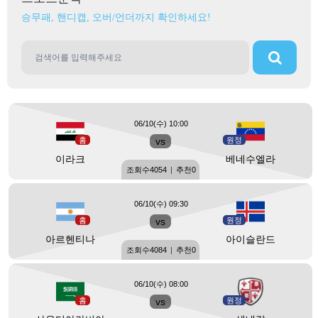
승무패, 핸디캡, 오버/언더까지 확인하세요!
06/10(수) 10:00
홈
vs
원정
이라크
베네수엘라
조회수
4054
|
추천
0
06/10(수) 09:30
홈
vs
원정
아르헨티나
아이슬란드
조회수
4084
|
추천
0
06/10(수) 08:00
홈
vs
원정