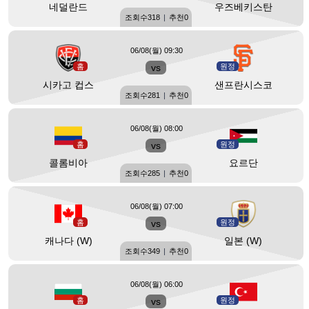
네덜란드
우즈베키스탄
조회수
318
|
추천
0
06/08(월) 09:30
홈
vs
원정
시카고 컵스
샌프란시스코
조회수
281
|
추천
0
06/08(월) 08:00
홈
vs
원정
콜롬비아
요르단
조회수
285
|
추천
0
06/08(월) 07:00
홈
vs
원정
캐나다 (W)
일본 (W)
조회수
349
|
추천
0
06/08(월) 06:00
홈
vs
원정