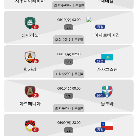
사우디아라비아
세네갈
조회수
4042
|
추천
0
06/10(수) 03:00
홈
vs
원정
산마리노
아제르바이잔
조회수
346
|
추천
0
06/10(수) 02:00
홈
vs
원정
헝가리
카자흐스탄
조회수
299
|
추천
0
06/10(수) 00:00
홈
vs
원정
아르메니아
몰도바
조회수
260
|
추천
0
06/09(화) 23:00
홈
vs
원정