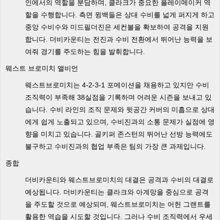
인에서의 역할을 분담하며, 클라크가 중요한 플레이메이커 역
할을 수행합니다. 측면 윙백들은 상대 수비를 넓게 퍼지게 하고
중앙 수비수와 미드필더진은 세컨볼을 확보하여 공격을 지원
합니다. 더비카운티는 전진과 수비 전환에서 뛰어난 능력을 보
여줘 경기를 주도하는 힘을 발휘합니다.
웨스트 브로미치 앨비언
웨스트브로미치는 4-2-3-1 포메이션을 채용하고 있지만 수비
조직력이 부족해 38실점을 기록하며 어려운 시즌을 보내고 있
습니다. 수비 라인의 조직 문제와 뒷공간 커버의 미흡으로 상대
에게 쉽게 노출되고 있으며, 수비진과의 소통 문제가 실점에 영
향을 미치고 있습니다. 골키퍼 존스턴의 뛰어난 선방 능력에도
불구하고 수비진과의 협업 부족은 팀의 가장 큰 과제입니다.
종합
더비카운티와 웨스트브로미치의 대결은 공격과 수비의 대결로
예상됩니다. 더비카운티는 클라크와 아계망을 중심으로 공격
을 주도할 것으로 예상되며, 웨스트브로미치는 어헌 그랜트를
활용한 역습을 시도할 것입니다. 그러나 수비 조직력에서 우세