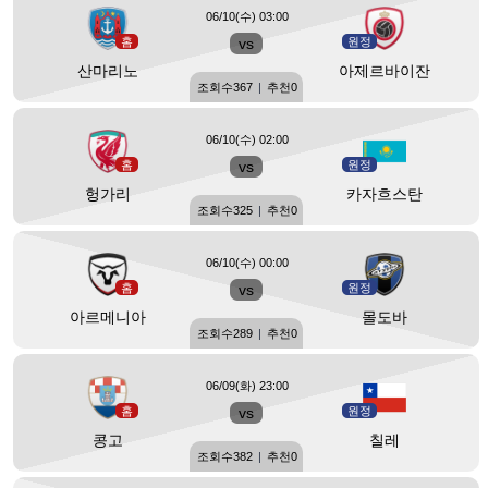
06/10(수) 03:00
홈
vs
원정
산마리노
아제르바이잔
조회수
367
|
추천
0
06/10(수) 02:00
홈
vs
원정
헝가리
카자흐스탄
조회수
325
|
추천
0
06/10(수) 00:00
홈
vs
원정
아르메니아
몰도바
조회수
289
|
추천
0
06/09(화) 23:00
홈
vs
원정
콩고
칠레
조회수
382
|
추천
0