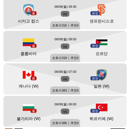
06/08(월) 09:30
홈
vs
원정
시카고 컵스
샌프란시스코
조회수
316
|
추천
0
06/08(월) 08:00
홈
vs
원정
콜롬비아
요르단
조회수
318
|
추천
0
06/08(월) 07:00
홈
vs
원정
캐나다 (W)
일본 (W)
조회수
383
|
추천
0
06/08(월) 06:00
홈
vs
원정
불가리아 (W)
튀르키예 (W)
조회수
386
|
추천
0