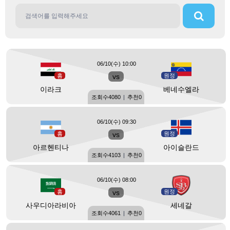
06/10(수) 10:00
홈
vs
원정
이라크
베네수엘라
조회수
4080
|
추천
0
06/10(수) 09:30
홈
vs
원정
아르헨티나
아이슬란드
조회수
4103
|
추천
0
06/10(수) 08:00
홈
vs
원정
사우디아라비아
세네갈
조회수
4061
|
추천
0