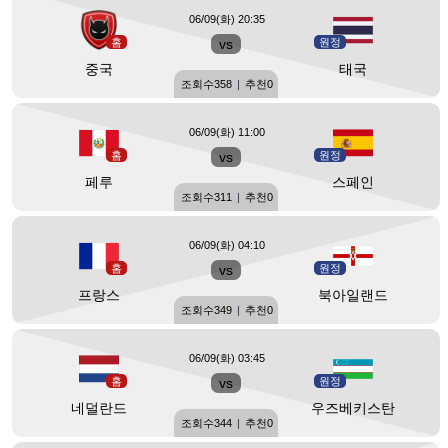
06/09(화) 20:35
홈
vs
원정
중국
태국
조회수
358
|
추천
0
06/09(화) 11:00
홈
vs
원정
페루
스페인
조회수
311
|
추천
0
06/09(화) 04:10
홈
vs
원정
프랑스
북아일랜드
조회수
349
|
추천
0
06/09(화) 03:45
홈
vs
원정
네덜란드
우즈베키스탄
조회수
344
|
추천
0