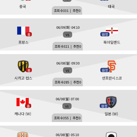
중국
태국
조회수
331
|
추천
0
06/09(화) 04:10
vs
홈
원정
프랑스
북아일랜드
조회수
321
|
추천
0
06/08(월) 09:30
vs
홈
원정
시카고 컵스
샌프란시스코
조회수
285
|
추천
0
06/08(월) 07:00
vs
홈
원정
캐나다 (W)
일본 (W)
조회수
355
|
추천
0
06/08(월) 05:10