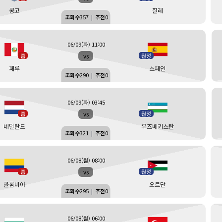
콩고
칠레
조회수
357
|
추천
0
06/09(화) 11:00
vs
홈
원정
페루
스페인
조회수
290
|
추천
0
06/09(화) 03:45
vs
홈
원정
네덜란드
우즈베키스탄
조회수
321
|
추천
0
06/08(월) 08:00
vs
홈
원정
콜롬비아
요르단
조회수
295
|
추천
0
06/08(월) 06:00