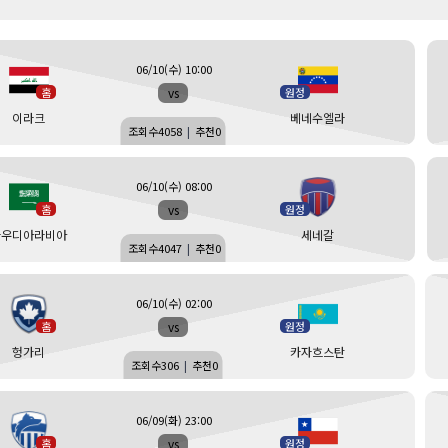
06/10(수) 10:00
vs
홈
원정
이라크
베네수엘라
조회수
4058
|
추천
0
06/10(수) 08:00
vs
홈
원정
사우디아라비아
세네갈
조회수
4047
|
추천
0
06/10(수) 02:00
vs
홈
원정
헝가리
카자흐스탄
조회수
306
|
추천
0
06/09(화) 23:00
vs
홈
원정