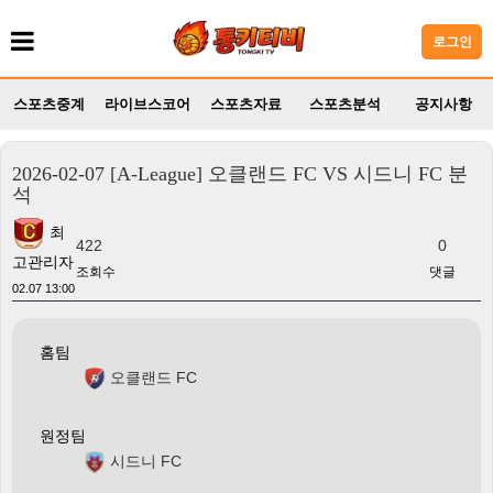
로그인
스포츠중계
라이브스코어
스포츠자료
스포츠분석
공지사항
2026-02-07 [A-League] 오클랜드 FC VS 시드니 FC 분
석
최
422
0
고관리자
조회수
댓글
02.07 13:00
홈팀
오클랜드 FC
원정팀
시드니 FC