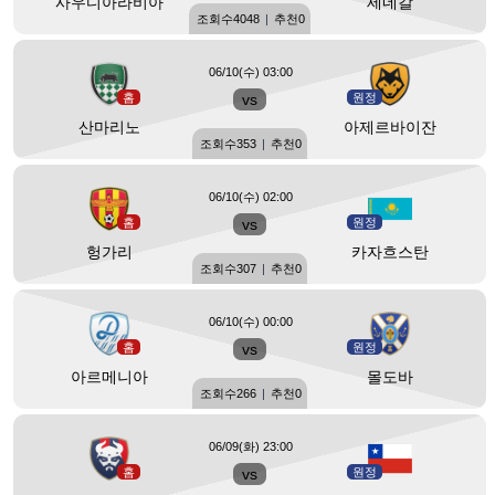
사우디아라비아
세네갈
조회수
4048
|
추천
0
06/10(수) 03:00
홈
vs
원정
산마리노
아제르바이잔
조회수
353
|
추천
0
06/10(수) 02:00
홈
vs
원정
헝가리
카자흐스탄
조회수
307
|
추천
0
06/10(수) 00:00
홈
vs
원정
아르메니아
몰도바
조회수
266
|
추천
0
06/09(화) 23:00
홈
vs
원정