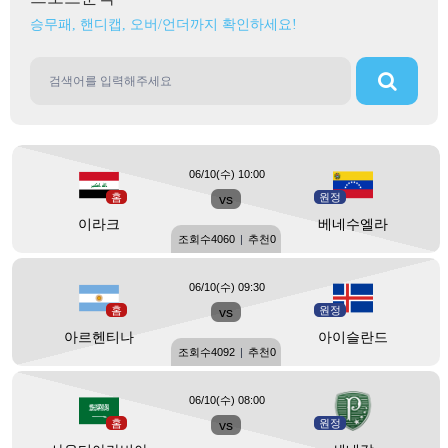
승무패, 핸디캡, 오버/언더까지 확인하세요!
06/10(수) 10:00
홈
vs
원정
이라크
베네수엘라
조회수
4060
|
추천
0
06/10(수) 09:30
홈
vs
원정
아르헨티나
아이슬란드
조회수
4092
|
추천
0
06/10(수) 08:00
홈
vs
원정