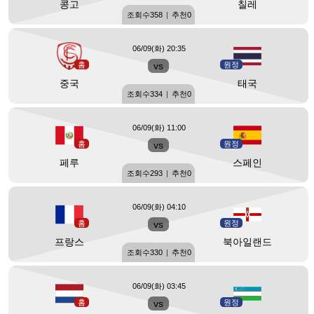
콩고
칠레
조회수
358
|
추천
0
06/09(화) 20:35
홈
vs
원정
중국
태국
조회수
334
|
추천
0
06/09(화) 11:00
홈
vs
원정
페루
스페인
조회수
293
|
추천
0
06/09(화) 04:10
홈
vs
원정
프랑스
북아일랜드
조회수
330
|
추천
0
06/09(화) 03:45
홈
vs
원정