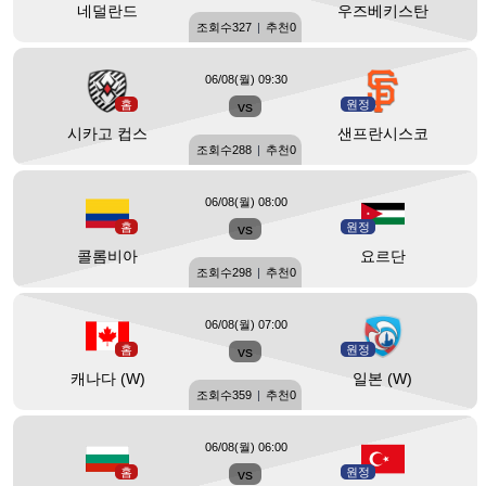
네덜란드
우즈베키스탄
조회수
327
|
추천
0
06/08(월) 09:30
홈
vs
원정
시카고 컵스
샌프란시스코
조회수
288
|
추천
0
06/08(월) 08:00
홈
vs
원정
콜롬비아
요르단
조회수
298
|
추천
0
06/08(월) 07:00
홈
vs
원정
캐나다 (W)
일본 (W)
조회수
359
|
추천
0
06/08(월) 06:00
홈
vs
원정