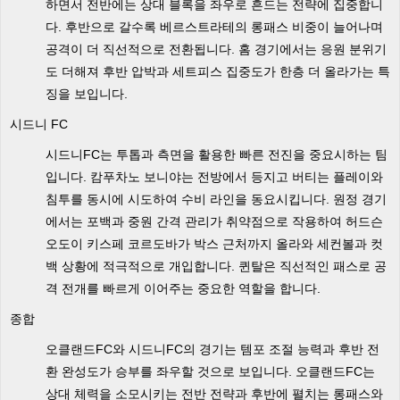
하면서 전반에는 상대 블록을 좌우로 흔드는 전략에 집중합니
다. 후반으로 갈수록 베르스트라테의 롱패스 비중이 늘어나며
공격이 더 직선적으로 전환됩니다. 홈 경기에서는 응원 분위기
도 더해져 후반 압박과 세트피스 집중도가 한층 더 올라가는 특
징을 보입니다.
시드니 FC
시드니FC는 투톱과 측면을 활용한 빠른 전진을 중요시하는 팀
입니다. 캄푸차노 보니야는 전방에서 등지고 버티는 플레이와
침투를 동시에 시도하여 수비 라인을 동요시킵니다. 원정 경기
에서는 포백과 중원 간격 관리가 취약점으로 작용하여 허드슨
오도이 키스페 코르도바가 박스 근처까지 올라와 세컨볼과 컷
백 상황에 적극적으로 개입합니다. 퀸탈은 직선적인 패스로 공
격 전개를 빠르게 이어주는 중요한 역할을 합니다.
종합
오클랜드FC와 시드니FC의 경기는 템포 조절 능력과 후반 전
환 완성도가 승부를 좌우할 것으로 보입니다. 오클랜드FC는
상대 체력을 소모시키는 전반 전략과 후반에 펼치는 롱패스와