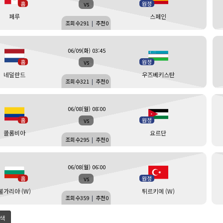
vs
홈
원정
페루
스페인
조회수
291
|
추천
0
06/09(화) 03:45
vs
홈
원정
네덜란드
우즈베키스탄
조회수
321
|
추천
0
06/08(월) 08:00
vs
홈
원정
콜롬비아
요르단
조회수
295
|
추천
0
06/08(월) 06:00
vs
홈
원정
불가리아 (W)
튀르키예 (W)
조회수
359
|
추천
0
색