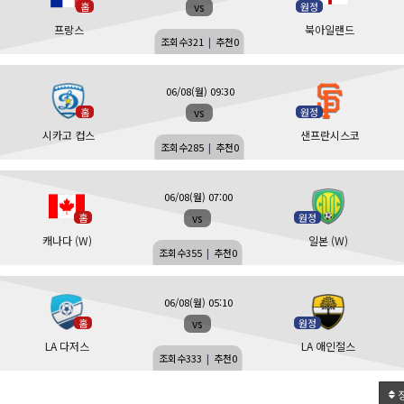
vs
홈
원정
프랑스
북아일랜드
조회수
321
|
추천
0
06/08(월) 09:30
vs
홈
원정
시카고 컵스
샌프란시스코
조회수
285
|
추천
0
06/08(월) 07:00
vs
홈
원정
캐나다 (W)
일본 (W)
조회수
355
|
추천
0
06/08(월) 05:10
vs
홈
원정
LA 다저스
LA 애인절스
조회수
333
|
추천
0