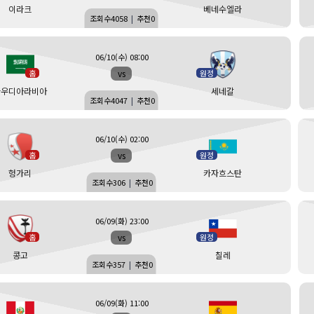
이라크
베네수엘라
조회수
4058
|
추천
0
06/10(수) 08:00
vs
홈
원정
사우디아라비아
세네갈
조회수
4047
|
추천
0
06/10(수) 02:00
vs
홈
원정
헝가리
카자흐스탄
조회수
306
|
추천
0
06/09(화) 23:00
vs
홈
원정
콩고
칠레
조회수
357
|
추천
0
06/09(화) 11:00