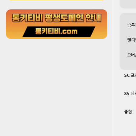
승무
핸디
오버
SC 
SV 
종합