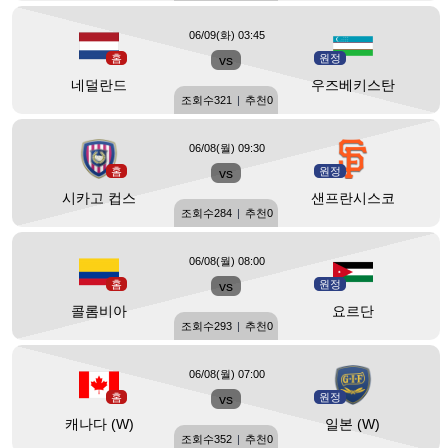
06/09(화) 03:45
홈
vs
원정
네덜란드
우즈베키스탄
조회수
321
|
추천
0
06/08(월) 09:30
홈
vs
원정
시카고 컵스
샌프란시스코
조회수
284
|
추천
0
06/08(월) 08:00
홈
vs
원정
콜롬비아
요르단
조회수
293
|
추천
0
06/08(월) 07:00
홈
vs
원정
캐나다 (W)
일본 (W)
조회수
352
|
추천
0