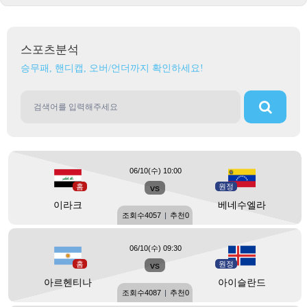
스포츠분석
승무패, 핸디캡, 오버/언더까지 확인하세요!
06/10(수) 10:00
홈
vs
원정
이라크
베네수엘라
조회수
4057
|
추천
0
06/10(수) 09:30
홈
vs
원정
아르헨티나
아이슬란드
조회수
4087
|
추천
0