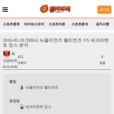
로그인
스포츠중계
라이브스코어
스포츠자료
스포츠분석
공지사항
2026-02-10 [NBA] 뉴올리언즈 펠리컨즈 VS 세크라멘
토 킹스 분석
최
421
0
고관리자
조회수
댓글
02.10 10:00
홈팀
뉴올리언즈 펠리컨즈
원정팀
세크라멘토 킹스