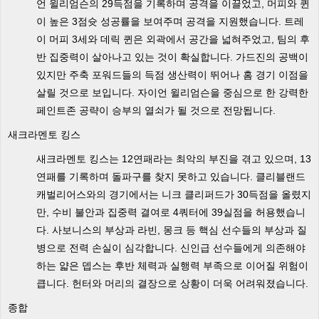
언 윌리엄슨의 29득점을 기록하며 공격을 이끌었고, 머피와 퀸
이 높은 3점슛 성공률을 보여주며 공격을 지원했습니다. 트레
이 머피 3세와 데릭 퀸은 외곽에서 공간을 넓혀주었고, 팀의 후
반 집중력이 살아나고 있는 것이 확실합니다. 가드진의 공백이
있지만 주축 포워드들의 득점 생산력이 뛰어나 홈 경기 이점을
살릴 것으로 보입니다. 자이언 윌리엄슨을 중심으로 한 강력한
페인트존 공략이 승부의 열쇠가 될 것으로 전망됩니다.
새크라멘토 킹스
새크라멘토 킹스는 12연패라는 최악의 부진을 겪고 있으며, 13
연패를 기록하며 돌파구를 찾지 못하고 있습니다. 클리블랜드
캐벌리어스와의 경기에서는 니크 클리퍼드가 30득점을 올렸지
만, 수비 불안과 집중력 결여로 4쿼터에 39실점을 허용했습니
다. 사보니스의 부상과 라빈, 몽크 등 핵심 선수들의 부상과 질
병으로 전력 손실이 심각합니다. 신인급 선수들에게 의존해야
하는 얇은 뎁스는 후반 체력과 실행력 부족으로 이어질 위험이
큽니다. 헌터와 머리의 결장으로 상황이 더욱 어려워졌습니다.
종합