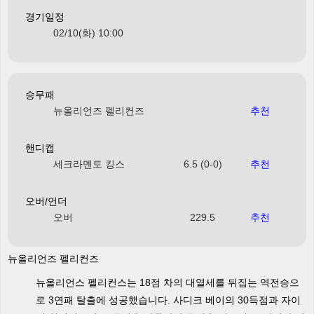
경기일정
02/10(화) 10:00
승무패
뉴올리언즈 펠리컨즈
추천
핸디캡
세크라멘토 킹스
6.5 (0-0)
추천
오버/언더
오버
229.5
추천
뉴올리언즈 펠리컨즈
뉴올리언스 펠리컨스는 18점 차의 대열세를 뒤집는 역전승으
로 3연패 탈출에 성공했습니다. 사디크 베이의 30득점과 자이