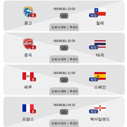
06/09(화) 23:00
홈
vs
원정
콩고
칠레
조회수
356
|
추천
0
06/09(화) 20:35
홈
vs
원정
중국
태국
조회수
329
|
추천
0
06/09(화) 11:00
홈
vs
원정
페루
스페인
조회수
289
|
추천
0
06/09(화) 04:10
홈
vs
원정
프랑스
북아일랜드
조회수
319
|
추천
0