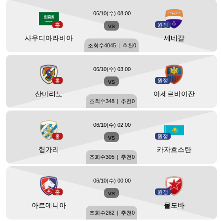
06/10(수) 08:00
홈
vs
원정
사우디아라비아
세네갈
조회수
4045
|
추천
0
06/10(수) 03:00
홈
vs
원정
산마리노
아제르바이잔
조회수
348
|
추천
0
06/10(수) 02:00
홈
vs
원정
헝가리
카자흐스탄
조회수
305
|
추천
0
06/10(수) 00:00
홈
vs
원정
아르메니아
몰도바
조회수
262
|
추천
0