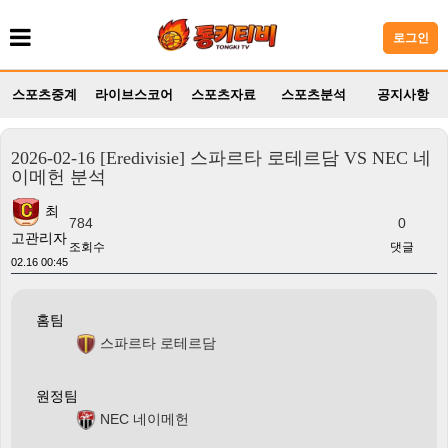
로그인
스포츠중계
라이브스코어
스포츠자료
스포츠분석
공지사항
2026-02-16 [Eredivisie] 스파르타 로테르담 VS NEC 네
이메헌 분석
최
784
0
고관리자
조회수
댓글
02.16 00:45
홈팀
스파르타 로테르담
원정팀
NEC 네이메헌