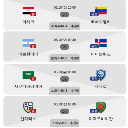
06/10(수) 10:00
홈
vs
원정
이라크
베네수엘라
조회수
4054
|
추천
0
06/10(수) 09:30
홈
vs
원정
아르헨티나
아이슬란드
조회수
4085
|
추천
0
06/10(수) 08:00
홈
vs
원정
사우디아라비아
세네갈
조회수
4043
|
추천
0
06/10(수) 03:00
홈
vs
원정
산마리노
아제르바이잔
조회수
347
|
추천
0