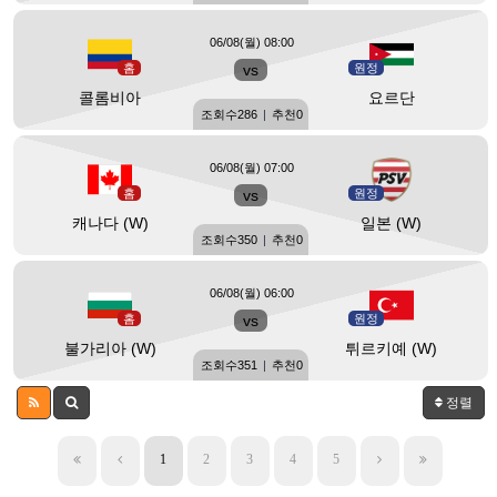
06/08(월) 08:00
홈
vs
원정
콜롬비아
요르단
조회수
286
|
추천
0
06/08(월) 07:00
홈
vs
원정
캐나다 (W)
일본 (W)
조회수
350
|
추천
0
06/08(월) 06:00
홈
vs
원정
불가리아 (W)
튀르키예 (W)
조회수
351
|
추천
0
정렬
1
2
3
4
5