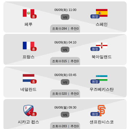
06/09(화) 11:00
홈
vs
원정
페루
스페인
조회수
284
|
추천
0
06/09(화) 04:10
홈
vs
원정
프랑스
북아일랜드
조회수
315
|
추천
0
06/09(화) 03:45
홈
vs
원정
네덜란드
우즈베키스탄
조회수
320
|
추천
0
06/08(월) 09:30
홈
vs
원정
시카고 컵스
샌프란시스코
조회수
283
|
추천
0