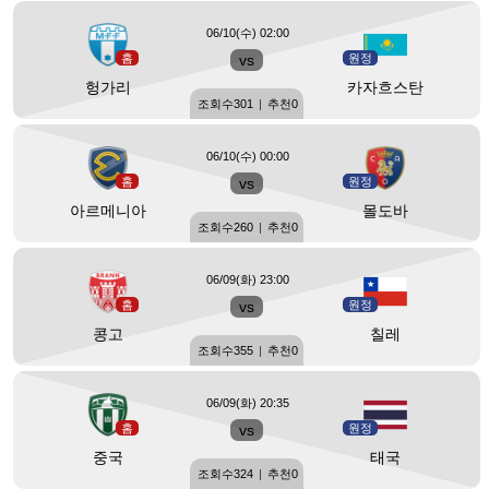
06/10(수) 02:00
홈
vs
원정
헝가리
카자흐스탄
조회수
301
|
추천
0
06/10(수) 00:00
홈
vs
원정
아르메니아
몰도바
조회수
260
|
추천
0
06/09(화) 23:00
홈
vs
원정
콩고
칠레
조회수
355
|
추천
0
06/09(화) 20:35
홈
vs
원정
중국
태국
조회수
324
|
추천
0