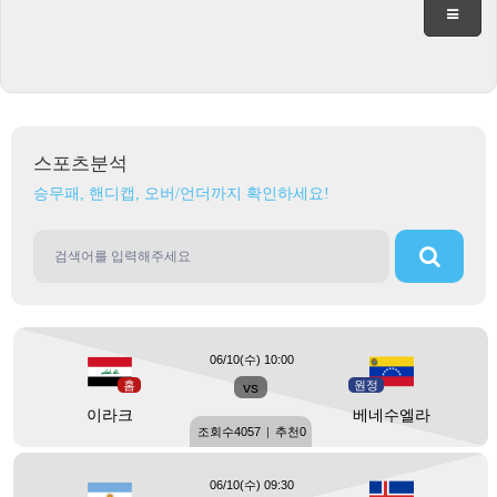
스포츠분석
승무패, 핸디캡, 오버/언더까지 확인하세요!
06/10(수) 10:00
홈
vs
원정
이라크
베네수엘라
조회수
4057
|
추천
0
06/10(수) 09:30