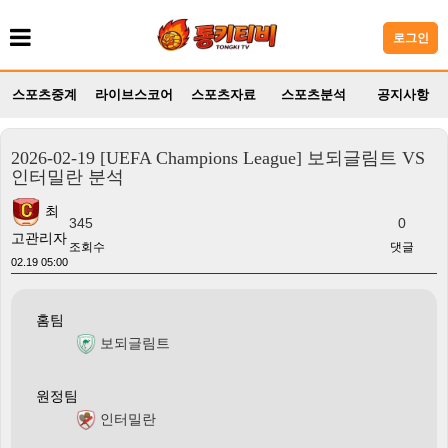
로그인
스포츠중계
라이브스코어
스포츠자료
스포츠분석
공지사항
2026-02-19 [UEFA Champions League] 보되글림트 VS
인터밀란 분석
최
345
0
고관리자
조회수
댓글
02.19 05:00
홈팀
보되글림트
원정팀
인터밀란