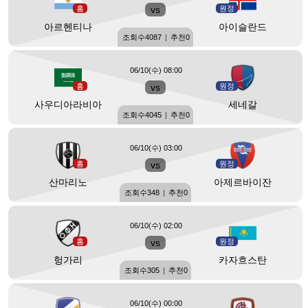
홈
vs
원정
아르헨티나
아이슬란드
조회수
4087
|
추천
0
06/10(수) 08:00
홈
vs
원정
사우디아라비아
세네갈
조회수
4045
|
추천
0
06/10(수) 03:00
홈
vs
원정
산마리노
아제르바이잔
조회수
348
|
추천
0
06/10(수) 02:00
홈
vs
원정
헝가리
카자흐스탄
조회수
305
|
추천
0
06/10(수) 00:00