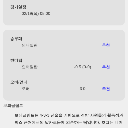
경기일정
02/19(목) 05:00
승무패
인터밀란
추천
핸디캡
인터밀란
-0.5 (0-0)
추천
오버/언더
오버
3.0
추천
보되글림트
보되글림트는 4-3-3 전술을 기반으로 전방 자원들의 활동성과
박스 근처에서의 날카로움에 의존하는 팀입니다. 호그는 니어