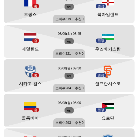
홈
vs
원정
프랑스
북아일랜드
조회수
319
|
추천
0
06/09(화) 03:45
홈
vs
원정
네덜란드
우즈베키스탄
조회수
321
|
추천
0
06/08(월) 09:30
홈
vs
원정
시카고 컵스
샌프란시스코
조회수
284
|
추천
0
06/08(월) 08:00
홈
vs
원정
콜롬비아
요르단
조회수
293
|
추천
0