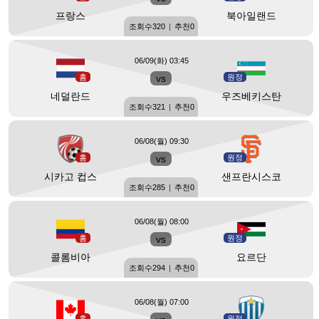
프랑스
북아일랜드
조회수
320
|
추천
0
06/09(화) 03:45
홈
vs
원정
네덜란드
우즈베키스탄
조회수
321
|
추천
0
06/08(월) 09:30
홈
vs
원정
시카고 컵스
샌프란시스코
조회수
285
|
추천
0
06/08(월) 08:00
홈
vs
원정
콜롬비아
요르단
조회수
294
|
추천
0
06/08(월) 07:00
홈
원정