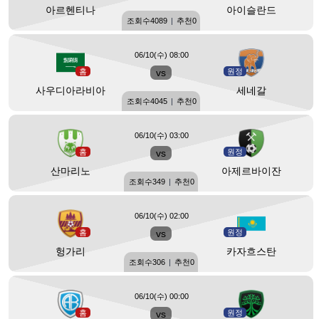
아르헨티나
아이슬란드
조회수
4089
|
추천
0
06/10(수) 08:00
홈
vs
원정
사우디아라비아
세네갈
조회수
4045
|
추천
0
06/10(수) 03:00
홈
vs
원정
산마리노
아제르바이잔
조회수
349
|
추천
0
06/10(수) 02:00
홈
vs
원정
헝가리
카자흐스탄
조회수
306
|
추천
0
06/10(수) 00:00
홈
vs
원정