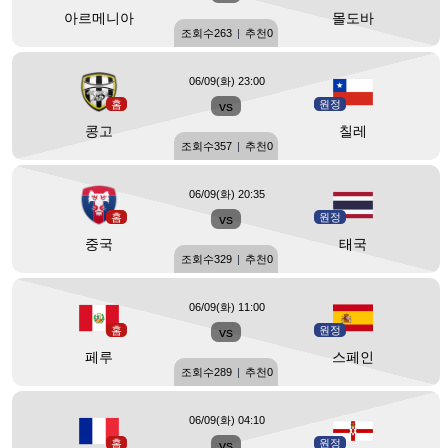
아르메니아
몰도바
조회수
263
|
추천
0
06/09(화) 23:00
홈
vs
원정
콩고
칠레
조회수
357
|
추천
0
06/09(화) 20:35
홈
vs
원정
중국
태국
조회수
329
|
추천
0
06/09(화) 11:00
홈
vs
원정
페루
스페인
조회수
289
|
추천
0
06/09(화) 04:10
홈
vs
원정