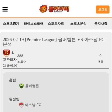
로그인
스포츠중계
라이브스코어
스포츠자료
스포츠분석
공지사항
2026-02-19 [Premier League] 울버햄튼 VS 아스날 FC
분석
최
388
0
고관리자
조회수
댓글
02.19 05:00
홈팀
울버햄튼
원정팀
아스날 FC