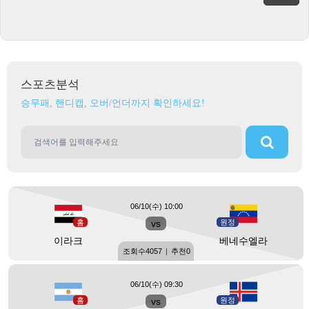
스포츠분석
승무패, 핸디캡, 오버/언더까지 확인하세요!
06/10(수) 10:00
홈
vs
원정
이라크
베네수엘라
조회수
4057
|
추천
0
06/10(수) 09:30
홈
vs
원정