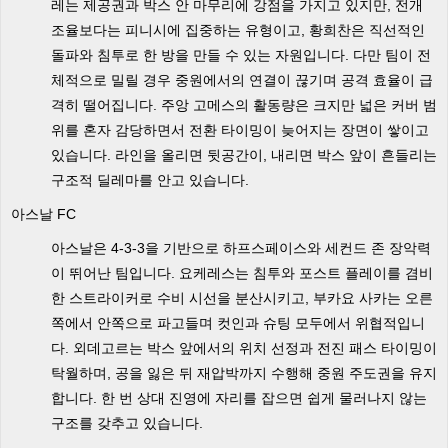
레는 제공권과 박스 안 마무리에 강점을 가지고 있지만, 전개
조율보다는 피니시에 집중하는 유형이고, 황희찬은 직선적인
돌파와 침투로 한 방을 만들 수 있는 자원입니다. 다만 팀이 전
체적으로 밀릴 경우 중원에서의 연결이 끊기며 공격 효율이 급
격히 떨어집니다. 주앙 고메스의 활동량은 크지만 넓은 커버 범
위를 혼자 감당하면서 전환 타이밍이 늦어지는 장면이 쌓이고
있습니다. 라인을 올리면 뒷공간이, 내리면 박스 앞이 흔들리는
구조적 딜레마를 안고 있습니다.
아스날 FC
아스날은 4-3-3을 기반으로 하프스페이스와 세컨드 존 장악력
이 뛰어난 팀입니다. 요케레스는 침투와 포스트 플레이를 겸비
한 스트라이커로 수비 시선을 분산시키고, 부카요 사카는 오른
쪽에서 안쪽으로 파고들며 컷인과 슈팅 모두에서 위협적입니
다. 외데고르는 박스 앞에서의 위치 선정과 전진 패스 타이밍이
탁월하며, 공을 잃은 뒤 재압박까지 수행해 중원 주도권을 유지
합니다. 한 번 상대 진영에 자리를 잡으면 쉽게 물러나지 않는
구조를 갖추고 있습니다.