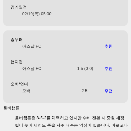
경기일정
02/19(목) 05:00
승무패
아스날 FC
추천
핸디캡
아스날 FC
-1.5 (0-0)
추천
오버/언더
오버
2.5
추천
울버햄튼
울버햄튼은 3-5-2를 채택하고 있지만 수비 전환 시 중원 재정
렬이 늦어 세컨드 존을 자주 내주는 약점이 있습니다. 아로코다