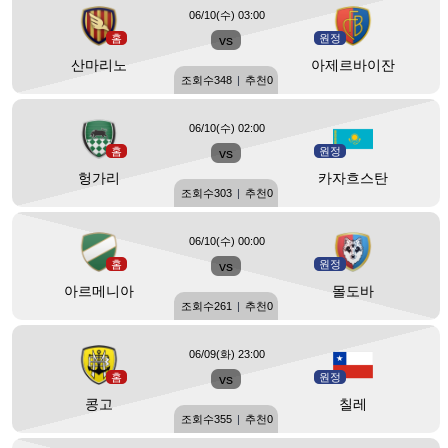
06/10(수) 03:00
홈
vs
원정
산마리노
아제르바이잔
조회수
348
|
추천
0
06/10(수) 02:00
홈
vs
원정
헝가리
카자흐스탄
조회수
303
|
추천
0
06/10(수) 00:00
홈
vs
원정
아르메니아
몰도바
조회수
261
|
추천
0
06/09(화) 23:00
홈
vs
원정
콩고
칠레
조회수
355
|
추천
0