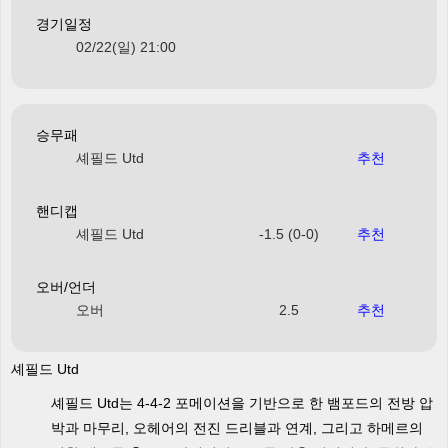
경기일정
02/22(일) 21:00
승무패
셰필드 Utd
추천
핸디캡
셰필드 Utd
-1.5 (0-0)
추천
오버/언더
오버
2.5
추천
셰필드 Utd
셰필드 Utd는 4-4-2 포메이션을 기반으로 한 뱀포드의 전방 압
박과 마무리, 오헤어의 전진 드리블과 연계, 그리고 하메르의