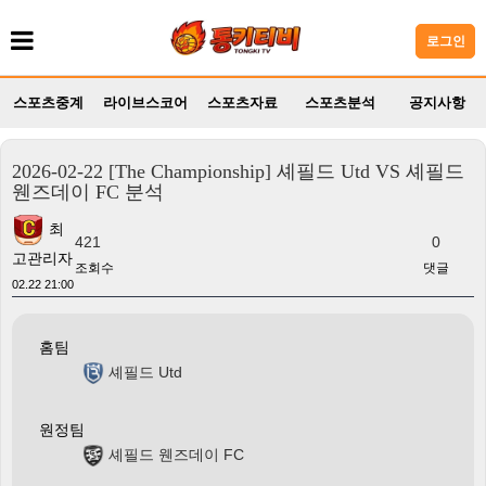
로그인
스포츠중계
라이브스코어
스포츠자료
스포츠분석
공지사항
2026-02-22 [The Championship] 셰필드 Utd VS 셰필드
웬즈데이 FC 분석
최
421
0
고관리자
조회수
댓글
02.22 21:00
홈팀
셰필드 Utd
원정팀
셰필드 웬즈데이 FC