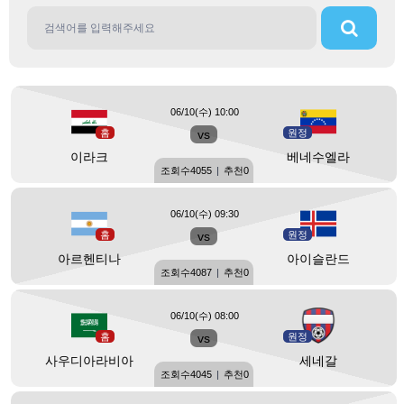
06/10(수) 10:00
홈
vs
원정
이라크
베네수엘라
조회수
4055
|
추천
0
06/10(수) 09:30
홈
vs
원정
아르헨티나
아이슬란드
조회수
4087
|
추천
0
06/10(수) 08:00
홈
vs
원정
사우디아라비아
세네갈
조회수
4045
|
추천
0