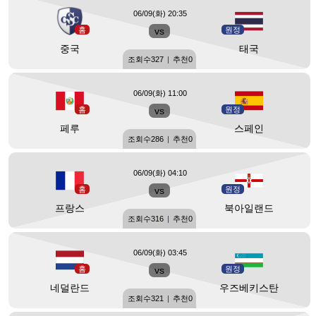
06/09(화) 20:35
홈
vs
원정
중국
태국
조회수
327
|
추천
0
06/09(화) 11:00
홈
vs
원정
페루
스페인
조회수
286
|
추천
0
06/09(화) 04:10
홈
vs
원정
프랑스
북아일랜드
조회수
316
|
추천
0
06/09(화) 03:45
홈
vs
원정
네덜란드
우즈베키스탄
조회수
321
|
추천
0