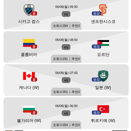
06/08(월) 09:30
홈
vs
원정
시카고 컵스
샌프란시스코
조회수
284
|
추천
0
06/08(월) 08:00
홈
vs
원정
콜롬비아
요르단
조회수
291
|
추천
0
06/08(월) 07:00
홈
vs
원정
캐나다 (W)
일본 (W)
조회수
351
|
추천
0
06/08(월) 06:00
홈
vs
원정
불가리아 (W)
튀르키예 (W)
조회수
354
|
추천
0