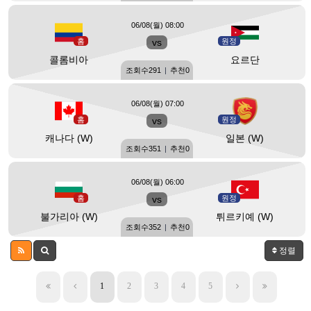
06/08(월) 08:00
홈
vs
원정
콜롬비아
요르단
조회수
291
|
추천
0
06/08(월) 07:00
홈
vs
원정
캐나다 (W)
일본 (W)
조회수
351
|
추천
0
06/08(월) 06:00
홈
vs
원정
불가리아 (W)
튀르키예 (W)
조회수
352
|
추천
0
정렬
1
2
3
4
5