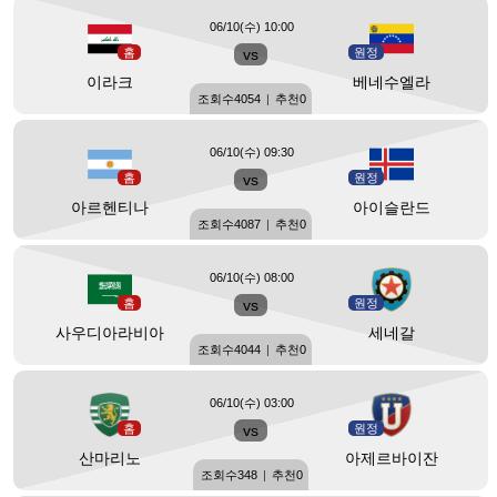
06/10(수) 10:00
홈
vs
원정
이라크
베네수엘라
조회수
4054
|
추천
0
06/10(수) 09:30
홈
vs
원정
아르헨티나
아이슬란드
조회수
4087
|
추천
0
06/10(수) 08:00
홈
vs
원정
사우디아라비아
세네갈
조회수
4044
|
추천
0
06/10(수) 03:00
홈
vs
원정
산마리노
아제르바이잔
조회수
348
|
추천
0