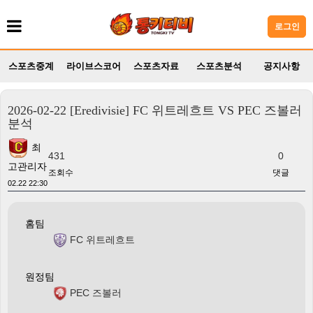
로그인
스포츠중계
라이브스코어
스포츠자료
스포츠분석
공지사항
2026-02-22 [Eredivisie] FC 위트레흐트 VS PEC 즈볼러
분석
최
431
0
고관리자
조회수
댓글
02.22 22:30
홈팀
FC 위트레흐트
원정팀
PEC 즈볼러