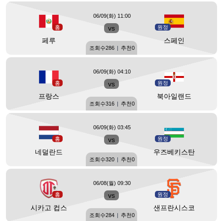
06/09(화) 11:00
홈
vs
원정
페루
스페인
조회수
286
|
추천
0
06/09(화) 04:10
홈
vs
원정
프랑스
북아일랜드
조회수
316
|
추천
0
06/09(화) 03:45
홈
vs
원정
네덜란드
우즈베키스탄
조회수
320
|
추천
0
06/08(월) 09:30
홈
vs
원정
시카고 컵스
샌프란시스코
조회수
284
|
추천
0