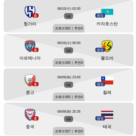
06/10(수) 02:00
홈
vs
원정
헝가리
카자흐스탄
조회수
302
|
추천
0
06/10(수) 00:00
홈
vs
원정
아르메니아
몰도바
조회수
260
|
추천
0
06/09(화) 23:00
홈
vs
원정
콩고
칠레
조회수
355
|
추천
0
06/09(화) 20:35
홈
vs
원정
중국
태국
조회수
327
|
추천
0