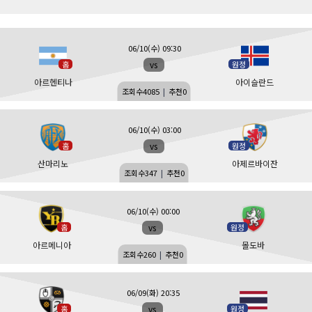
06/10(수) 09:30
vs
홈
원정
아르헨티나
아이슬란드
조회수
4085
|
추천
0
06/10(수) 03:00
vs
홈
원정
산마리노
아제르바이잔
조회수
347
|
추천
0
06/10(수) 00:00
vs
홈
원정
아르메니아
몰도바
조회수
260
|
추천
0
06/09(화) 20:35
vs
홈
원정