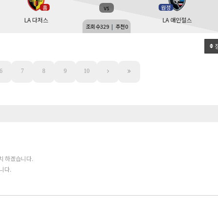
vs
홈
원정
LA 다저스
LA 애인절스
조회수
329
|
추천
0
6
7
8
9
10
치 하겠습니다.
니다.