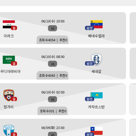
06/10(수) 10:00
vs
홈
원정
이라크
베네수엘라
조회수
4054
|
추천
0
06/10(수) 08:00
vs
홈
원정
사우디아라비아
세네갈
조회수
4043
|
추천
0
06/10(수) 02:00
vs
홈
원정
헝가리
카자흐스탄
조회수
301
|
추천
0
06/09(화) 23:00
vs
홈
원정