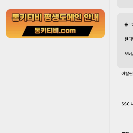
승무
핸디
오버
아탈란
SSC