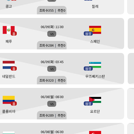
콩고
칠레
조회수
355
|
추천
0
06/09(화) 11:00
vs
홈
원정
페루
스페인
조회수
284
|
추천
0
06/09(화) 03:45
vs
홈
원정
네덜란드
우즈베키스탄
조회수
320
|
추천
0
06/08(월) 08:00
vs
홈
원정
콜롬비아
요르단
조회수
289
|
추천
0
06/08(월) 06:00