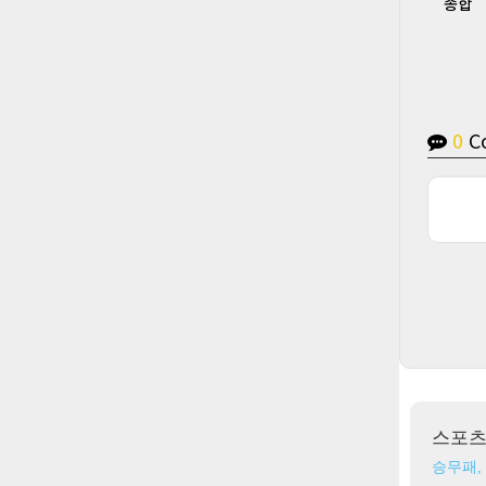
종합
0
C
스포
승무패,