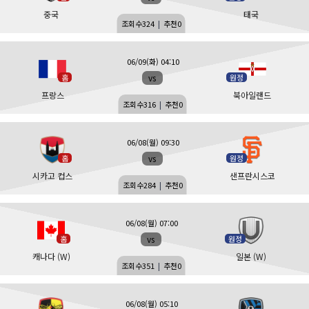
중국
태국
조회수
324
|
추천
0
06/09(화) 04:10
vs
홈
원정
프랑스
북아일랜드
조회수
316
|
추천
0
06/08(월) 09:30
vs
홈
원정
시카고 컵스
샌프란시스코
조회수
284
|
추천
0
06/08(월) 07:00
vs
홈
원정
캐나다 (W)
일본 (W)
조회수
351
|
추천
0
06/08(월) 05:10