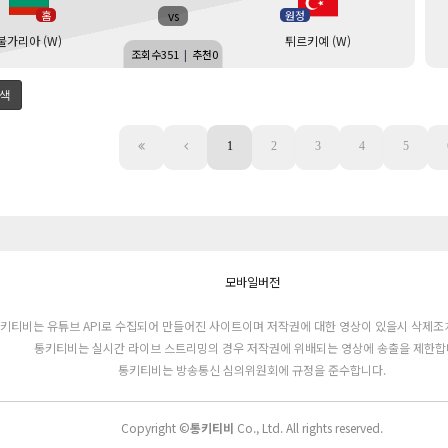
vs
홈
원정
불가리아 (W)
튀르키예 (W)
조회수
351
|
추천
0
색
1
2
3
4
5
모바일버전
키티비는 유튜브 API로 수집되어 만들어진 사이트이며 저작권에 대한 영상이 있을시 삭제조
통키티비는 실시간 라이브 스트리밍의 경우 저작권에 위배되는 영상에 송출을 제한합
통키티비는 방송통신 심의위원회에 규정을 준수합니다.
Copyright ©
통키티비
Co., Ltd. All rights reserved.