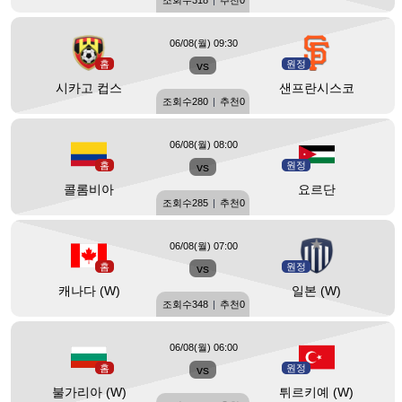
조회수
318
|
추천
0
06/08(월) 09:30
홈
vs
원정
시카고 컵스
샌프란시스코
조회수
280
|
추천
0
06/08(월) 08:00
홈
vs
원정
콜롬비아
요르단
조회수
285
|
추천
0
06/08(월) 07:00
홈
vs
원정
캐나다 (W)
일본 (W)
조회수
348
|
추천
0
06/08(월) 06:00
홈
vs
원정
불가리아 (W)
튀르키예 (W)