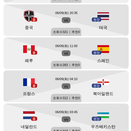
06/09(화) 20:35
홈
vs
원정
중국
태국
조회수
321
|
추천
0
06/09(화) 11:00
홈
vs
원정
페루
스페인
조회수
283
|
추천
0
06/09(화) 04:10
홈
vs
원정
프랑스
북아일랜드
조회수
312
|
추천
0
06/09(화) 03:45
홈
vs
원정
네덜란드
우즈베키스탄