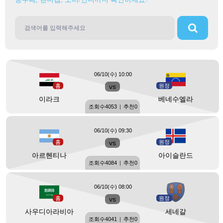
06/10(수) 10:00
홈
vs
원정
이라크
베네수엘라
조회수
4053
|
추천
0
06/10(수) 09:30
홈
vs
원정
아르헨티나
아이슬란드
조회수
4084
|
추천
0
06/10(수) 08:00
홈
vs
원정
사우디아라비아
세네갈
조회수
4041
|
추천
0