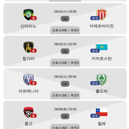
06/10(수) 03:00
홈
vs
원정
산마리노
아제르바이잔
조회수
346
|
추천
0
06/10(수) 02:00
홈
vs
원정
헝가리
카자흐스탄
조회수
299
|
추천
0
06/10(수) 00:00
홈
vs
원정
아르메니아
몰도바
조회수
260
|
추천
0
06/09(화) 23:00
홈
vs
원정
콩고
칠레
조회수
350
|
추천
0