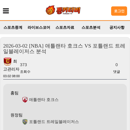
로그인
스포츠중계
라이브스코어
스포츠자료
스포츠분석
공지사항
2026-03-02 [NBA] 애틀랜타 호크스 VS 포틀랜드 트레
일블레이저스 분석
최
373
0
고관리자
조회수
댓글
03.02 08:00
홈팀
애틀랜타 호크스
원정팀
포틀랜드 트레일블레이저스