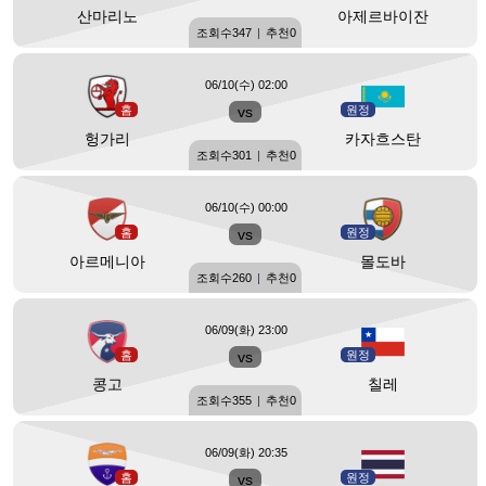
산마리노
아제르바이잔
조회수
347
|
추천
0
06/10(수) 02:00
홈
vs
원정
헝가리
카자흐스탄
조회수
301
|
추천
0
06/10(수) 00:00
홈
vs
원정
아르메니아
몰도바
조회수
260
|
추천
0
06/09(화) 23:00
홈
vs
원정
콩고
칠레
조회수
355
|
추천
0
06/09(화) 20:35
홈
vs
원정