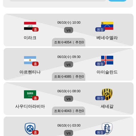
06/10(수) 10:00
홈
vs
원정
이라크
베네수엘라
조회수
4054
|
추천
0
06/10(수) 09:30
홈
vs
원정
아르헨티나
아이슬란드
조회수
4085
|
추천
0
06/10(수) 08:00
홈
vs
원정
사우디아라비아
세네갈
조회수
4043
|
추천
0
06/10(수) 03:00
홈
vs
원정