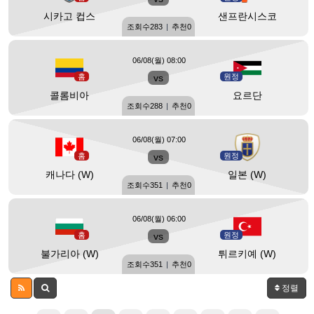
시카고 컵스
샌프란시스코
조회수
283
|
추천
0
06/08(월) 08:00
홈
vs
원정
콜롬비아
요르단
조회수
288
|
추천
0
06/08(월) 07:00
홈
vs
원정
캐나다 (W)
일본 (W)
조회수
351
|
추천
0
06/08(월) 06:00
홈
vs
원정
불가리아 (W)
튀르키예 (W)
조회수
351
|
추천
0
정렬