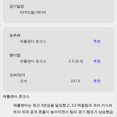
경기일정
03/02(월) 08:00
승무패
애틀랜타 호크스
추천
핸디캡
애틀랜타 호크스
-2.5 (0-0)
추천
오버/언더
오버
237.5
추천
애틀랜타 호크스
애틀랜타는 최근 3연승을 달성했고, CJ 맥컬럼과 코리 키스퍼
트의 외곽 공격 효율이 높아지면서 팀의 경기 템포가 상승했습