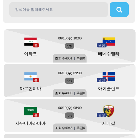
06/10(수) 10:00
홈
vs
원정
이라크
베네수엘라
조회수
4061
|
추천
0
06/10(수) 09:30
홈
vs
원정
아르헨티나
아이슬란드
조회수
4093
|
추천
0
06/10(수) 08:00
홈
vs
원정
사우디아라비아
세네갈
조회수
4048
|
추천
0