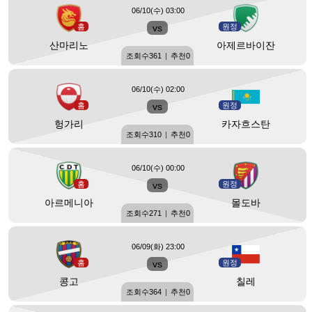
06/10(수) 03:00
홈
vs
원정
산마리노
아제르바이잔
조회수
361
|
추천
0
06/10(수) 02:00
홈
vs
원정
헝가리
카자흐스탄
조회수
310
|
추천
0
06/10(수) 00:00
홈
vs
원정
아르메니아
몰도바
조회수
271
|
추천
0
06/09(화) 23:00
홈
vs
원정
콩고
칠레
조회수
364
|
추천
0