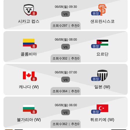
06/08(월) 09:30
홈
vs
원정
시카고 컵스
샌프란시스코
조회수
297
|
추천
0
06/08(월) 08:00
홈
vs
원정
콜롬비아
요르단
조회수
302
|
추천
0
06/08(월) 07:00
홈
vs
원정
캐나다 (W)
일본 (W)
조회수
364
|
추천
0
06/08(월) 06:00
홈
vs
원정
불가리아 (W)
튀르키예 (W)
조회수
362
|
추천
0