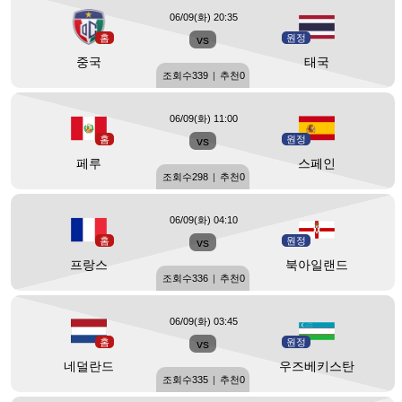
06/09(화) 20:35
홈
vs
원정
중국
태국
조회수
339
|
추천
0
06/09(화) 11:00
홈
vs
원정
페루
스페인
조회수
298
|
추천
0
06/09(화) 04:10
홈
vs
원정
프랑스
북아일랜드
조회수
336
|
추천
0
06/09(화) 03:45
홈
vs
원정
네덜란드
우즈베키스탄
조회수
335
|
추천
0