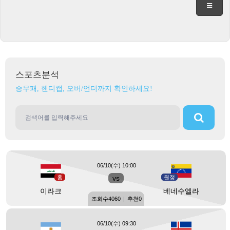
스포츠분석
승무패, 핸디캡, 오버/언더까지 확인하세요!
06/10(수) 10:00
홈
vs
원정
이라크
베네수엘라
조회수
4060
|
추천
0
06/10(수) 09:30