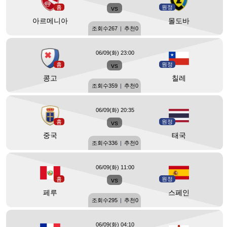
홈
vs
원정
아르메니아
몰도바
조회수
267
|
추천
0
06/09(화) 23:00
홈
vs
원정
콩고
칠레
조회수
359
|
추천
0
06/09(화) 20:35
홈
vs
원정
중국
태국
조회수
336
|
추천
0
06/09(화) 11:00
홈
vs
원정
페루
스페인
조회수
295
|
추천
0
06/09(화) 04:10