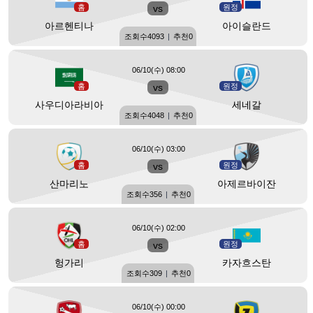
홈
vs
원정
아르헨티나
아이슬란드
조회수
4093
|
추천
0
06/10(수) 08:00
홈
vs
원정
사우디아라비아
세네갈
조회수
4048
|
추천
0
06/10(수) 03:00
홈
vs
원정
산마리노
아제르바이잔
조회수
356
|
추천
0
06/10(수) 02:00
홈
vs
원정
헝가리
카자흐스탄
조회수
309
|
추천
0
06/10(수) 00:00