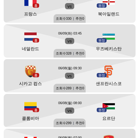
홈
vs
원정
프랑스
북아일랜드
조회수
330
|
추천
0
06/09(화) 03:45
홈
vs
원정
네덜란드
우즈베키스탄
조회수
328
|
추천
0
06/08(월) 09:30
홈
vs
원정
시카고 컵스
샌프란시스코
조회수
289
|
추천
0
06/08(월) 08:00
홈
vs
원정
콜롬비아
요르단
조회수
299
|
추천
0
06/08(월) 07:00