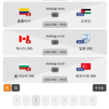
06/08(월) 08:00
홈
vs
원정
콜롬비아
요르단
조회수
299
|
추천
0
06/08(월) 07:00
홈
vs
원정
캐나다 (W)
일본 (W)
조회수
360
|
추천
0
06/08(월) 06:00
홈
vs
원정
불가리아 (W)
튀르키예 (W)
조회수
362
|
추천
0
정렬
1
2
3
4
5