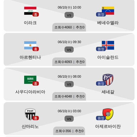
06/10(수) 10:00
홈
vs
원정
이라크
베네수엘라
조회수
4060
|
추천
0
06/10(수) 09:30
홈
vs
원정
아르헨티나
아이슬란드
조회수
4093
|
추천
0
06/10(수) 08:00
홈
vs
원정
사우디아라비아
세네갈
조회수
4048
|
추천
0
06/10(수) 03:00
홈
vs
원정
산마리노
아제르바이잔
조회수
356
|
추천
0