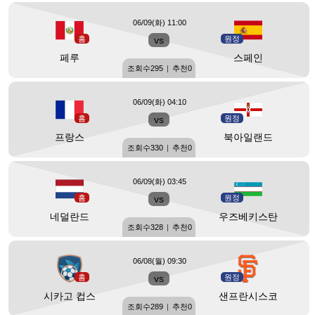
06/09(화) 11:00
홈
vs
원정
페루
스페인
조회수
295
|
추천
0
06/09(화) 04:10
홈
vs
원정
프랑스
북아일랜드
조회수
330
|
추천
0
06/09(화) 03:45
홈
vs
원정
네덜란드
우즈베키스탄
조회수
328
|
추천
0
06/08(월) 09:30
홈
vs
원정
시카고 컵스
샌프란시스코
조회수
289
|
추천
0