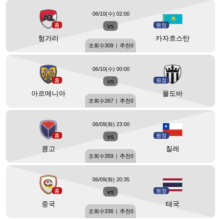
06/10(수) 02:00
홈
vs
원정
헝가리
카자흐스탄
조회수
309
|
추천
0
06/10(수) 00:00
홈
vs
원정
아르메니아
몰도바
조회수
267
|
추천
0
06/09(화) 23:00
홈
vs
원정
콩고
칠레
조회수
359
|
추천
0
06/09(화) 20:35
홈
vs
원정
중국
태국
조회수
336
|
추천
0