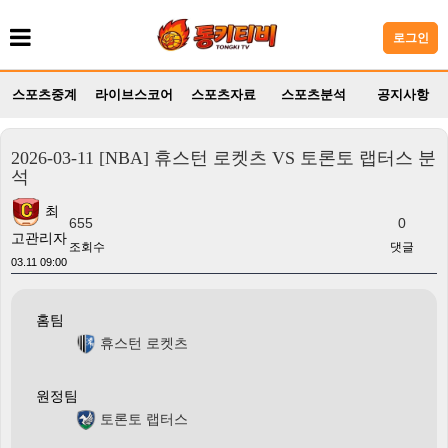
로그인
스포츠중계
라이브스코어
스포츠자료
스포츠분석
공지사항
2026-03-11 [NBA] 휴스턴 로켓츠 VS 토론토 랩터스 분
석
최
655
0
고관리자
조회수
댓글
03.11 09:00
홈팀
휴스턴 로켓츠
원정팀
토론토 랩터스