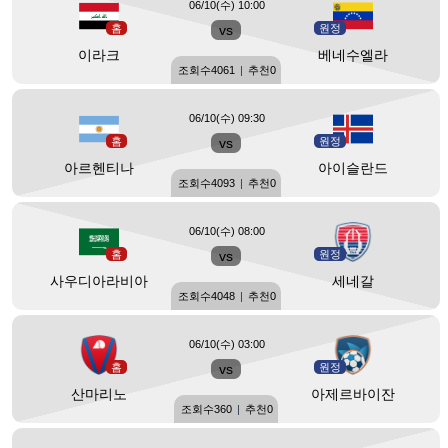
06/10(수) 10:00
홈
vs
원정
이라크
베네수엘라
조회수
4061
|
추천
0
06/10(수) 09:30
홈
vs
원정
아르헨티나
아이슬란드
조회수
4093
|
추천
0
06/10(수) 08:00
홈
vs
원정
사우디아라비아
세네갈
조회수
4048
|
추천
0
06/10(수) 03:00
홈
vs
원정
산마리노
아제르바이잔
조회수
360
|
추천
0