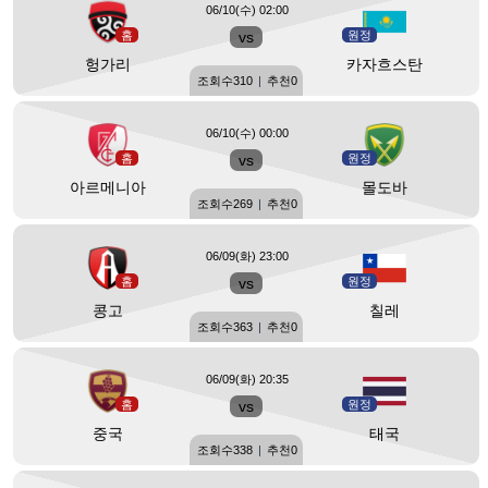
06/10(수) 02:00
홈
vs
원정
헝가리
카자흐스탄
조회수
310
|
추천
0
06/10(수) 00:00
홈
vs
원정
아르메니아
몰도바
조회수
269
|
추천
0
06/09(화) 23:00
홈
vs
원정
콩고
칠레
조회수
363
|
추천
0
06/09(화) 20:35
홈
vs
원정
중국
태국
조회수
338
|
추천
0