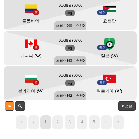
06/08(월) 08:00
홈
vs
원정
콜롬비아
요르단
조회수
300
|
추천
0
06/08(월) 07:00
홈
vs
원정
캐나다 (W)
일본 (W)
조회수
363
|
추천
0
06/08(월) 06:00
홈
vs
원정
불가리아 (W)
튀르키예 (W)
조회수
362
|
추천
0
정렬
1
2
3
4
5