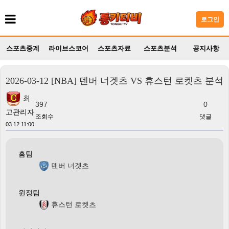
로그인
스포츠중계
라이브스코어
스포츠자료
스포츠분석
공지사항
2026-03-12 [NBA] 덴버 너겟츠 VS 휴스턴 로켓츠 분석
최
397
0
고관리자
조회수
댓글
03.12 11:00
홈팀
덴버 너겟츠
원정팀
휴스턴 로켓츠