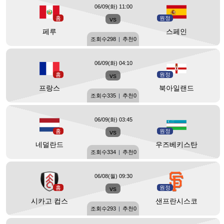
06/09(화) 11:00
홈
vs
원정
페루
스페인
조회수
298
|
추천
0
06/09(화) 04:10
홈
vs
원정
프랑스
북아일랜드
조회수
335
|
추천
0
06/09(화) 03:45
홈
vs
원정
네덜란드
우즈베키스탄
조회수
334
|
추천
0
06/08(월) 09:30
홈
vs
원정
시카고 컵스
샌프란시스코
조회수
293
|
추천
0