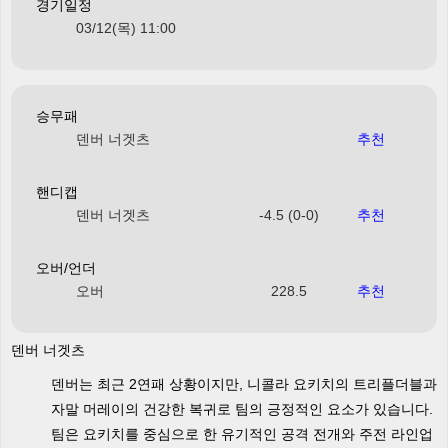
경기일정
03/12(목) 11:00
승무패
덴버 너겟츠
추천
핸디캡
덴버 너겟츠
-4.5 (0-0)
추천
오버/언더
오버
228.5
추천
덴버 너겟츠
덴버는 최근 2연패 상황이지만, 니콜라 요키치의 트리플더블과
자말 머레이의 건강한 복귀로 팀의 긍정적인 요소가 있습니다.
팀은 요키치를 중심으로 한 유기적인 공격 전개와 주전 라인업