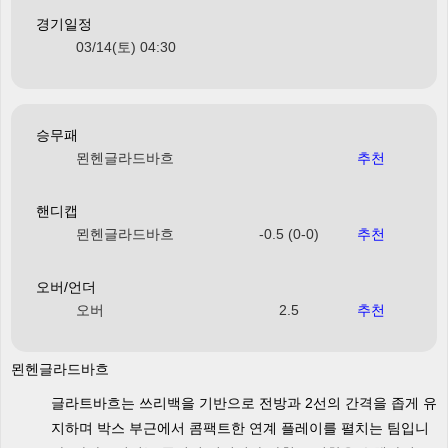
경기일정
03/14(토) 04:30
승무패
묀헨글라드바흐
추천
핸디캡
묀헨글라드바흐
-0.5 (0-0)
추천
오버/언더
오버
2.5
추천
묀헨글라드바흐
글라트바흐는 쓰리백을 기반으로 전방과 2선의 간격을 좁게 유
지하며 박스 부근에서 콤팩트한 연계 플레이를 펼치는 팀입니