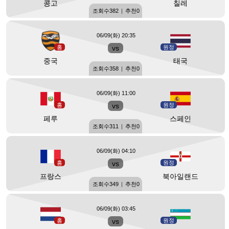
콩고
칠레
조회수
382
|
추천
0
06/09(화) 20:35
홈
vs
원정
중국
태국
조회수
358
|
추천
0
06/09(화) 11:00
홈
vs
원정
페루
스페인
조회수
311
|
추천
0
06/09(화) 04:10
홈
vs
원정
프랑스
북아일랜드
조회수
349
|
추천
0
06/09(화) 03:45
홈
vs
원정