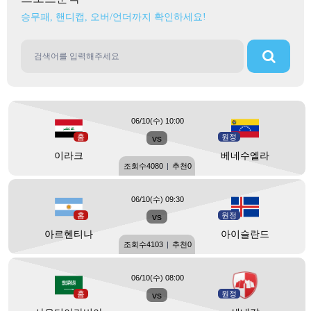
승무패, 핸디캡, 오버/언더까지 확인하세요!
06/10(수) 10:00
홈
vs
원정
이라크
베네수엘라
조회수
4080
|
추천
0
06/10(수) 09:30
홈
vs
원정
아르헨티나
아이슬란드
조회수
4103
|
추천
0
06/10(수) 08:00
홈
vs
원정