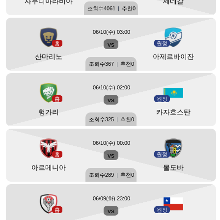
사우디아라비아
세네갈
조회수
4061
|
추천
0
06/10(수) 03:00
홈
vs
원정
산마리노
아제르바이잔
조회수
367
|
추천
0
06/10(수) 02:00
홈
vs
원정
헝가리
카자흐스탄
조회수
325
|
추천
0
06/10(수) 00:00
홈
vs
원정
아르메니아
몰도바
조회수
289
|
추천
0
06/09(화) 23:00
홈
vs
원정