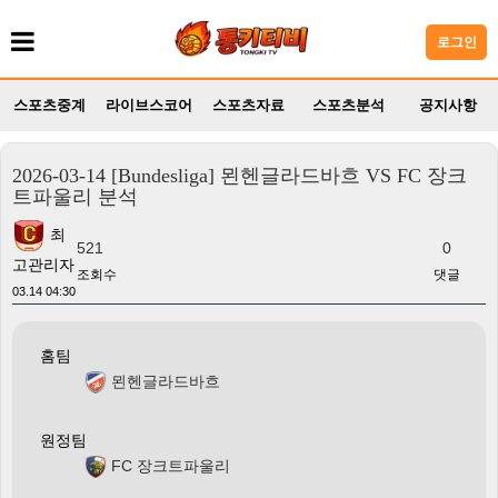
로그인
스포츠중계
라이브스코어
스포츠자료
스포츠분석
공지사항
2026-03-14 [Bundesliga] 묀헨글라드바흐 VS FC 장크
트파울리 분석
최
521
0
고관리자
조회수
댓글
03.14 04:30
홈팀
묀헨글라드바흐
원정팀
FC 장크트파울리