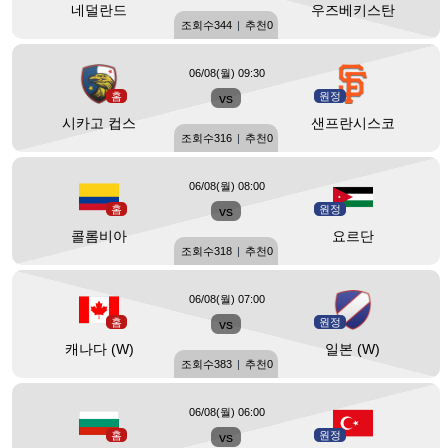
네덜란드
우즈베키스탄
조회수
344
|
추천
0
06/08(월) 09:30
홈
vs
원정
시카고 컵스
샌프란시스코
조회수
316
|
추천
0
06/08(월) 08:00
홈
vs
원정
콜롬비아
요르단
조회수
318
|
추천
0
06/08(월) 07:00
홈
vs
원정
캐나다 (W)
일본 (W)
조회수
383
|
추천
0
06/08(월) 06:00
홈
vs
원정