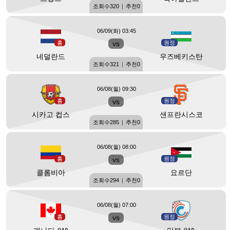
조회수
320
|
추천
0
06/09(화) 03:45
홈
vs
원정
네덜란드
우즈베키스탄
조회수
321
|
추천
0
06/08(월) 09:30
홈
vs
원정
시카고 컵스
샌프란시스코
조회수
285
|
추천
0
06/08(월) 08:00
홈
vs
원정
콜롬비아
요르단
조회수
294
|
추천
0
06/08(월) 07:00
홈
vs
원정