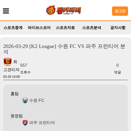
로그인
스포츠중계
라이브스코어
스포츠자료
스포츠분석
공지사항
2026-03-29 [K2 League] 수원 FC VS 파주 프런티어 분
석
최
557
0
고관리자
조회수
댓글
03.29 14:00
홈팀
수원 FC
원정팀
파주 프런티어