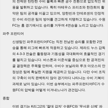
의 전략은 탄탄한 수비 블록과 빠른 공수 전환으로 압도적인 위
용을 발휘하고 있습니다. 특히 마테우스 프리조와 한찬희의 활
약은 팀의 공격을 이끌고 있으며, 양한빈과 안데르센의 안정적
인 수비 라인은 팀의 방어를 견고하게 지탱하고 있습니다. 수원
FC는 홈 경기에서도 승리를 거두며 4연승을 노리고 있습니다.
파주 프런티어
신생팀인 파주프런티어FC는 직전 전남전 승리를 포함한 2연
승을 통해 리그에 빠르게 적응하고 있습니다. 제라드 누스 감독
의 4-3-3 전술은 활동량과 기동성을 극대화하여 효율적인 경기
를 펼치고 있습니다. 바스톤과 이준석을 중심으로 한 공격진의
골 결정력은 주목할 만하며, 수비수 보닐라와 루크 아모스의 안
정성은 팀에 확실한 지원을 제공하고 있습니다. 다만 수비 조직
의 구축이 아직 완벽하지 않아 경기마다 나타나는 수비 기복이
과제로 남아 있습니다. 이번 승부에서는 파주프런티어FC가 수
원FC의 압박을 어떻게 이겨내느냐가 관건입니다.
종합
이번 경기는 K리그2의 '절대 강자' 수원FC와 '무서운 신예' 파