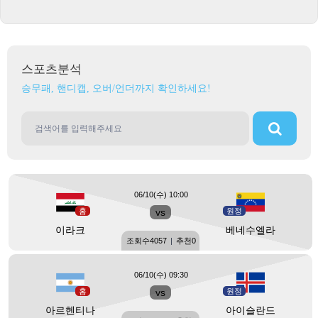
스포츠분석
승무패, 핸디캡, 오버/언더까지 확인하세요!
06/10(수) 10:00
홈
vs
원정
이라크
베네수엘라
조회수
4057
|
추천
0
06/10(수) 09:30
홈
vs
원정
아르헨티나
아이슬란드