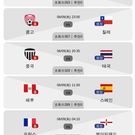
조회수
263
|
추천
0
06/09(화) 23:00
홈
vs
원정
콩고
칠레
조회수
357
|
추천
0
06/09(화) 20:35
홈
vs
원정
중국
태국
조회수
329
|
추천
0
06/09(화) 11:00
홈
vs
원정
페루
스페인
조회수
289
|
추천
0
06/09(화) 04:10
홈
vs
원정
프랑스
북아일랜드