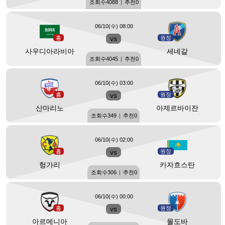
조회수
4088
|
추천
0
06/10(수) 08:00
홈
vs
원정
사우디아라비아
세네갈
조회수
4045
|
추천
0
06/10(수) 03:00
홈
vs
원정
산마리노
아제르바이잔
조회수
349
|
추천
0
06/10(수) 02:00
홈
vs
원정
헝가리
카자흐스탄
조회수
306
|
추천
0
06/10(수) 00:00
홈
vs
원정
아르메니아
몰도바