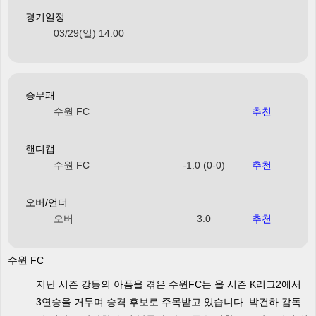
경기일정
03/29(일) 14:00
승무패
수원 FC
추천
핸디캡
수원 FC
-1.0 (0-0)
추천
오버/언더
오버
3.0
추천
수원 FC
지난 시즌 강등의 아픔을 겪은 수원FC는 올 시즌 K리그2에서
3연승을 거두며 승격 후보로 주목받고 있습니다. 박건하 감독