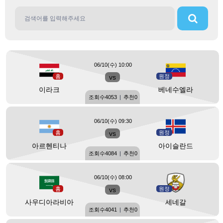
06/10(수) 10:00
홈
vs
원정
이라크
베네수엘라
조회수
4053
|
추천
0
06/10(수) 09:30
홈
vs
원정
아르헨티나
아이슬란드
조회수
4084
|
추천
0
06/10(수) 08:00
홈
vs
원정
사우디아라비아
세네갈
조회수
4041
|
추천
0