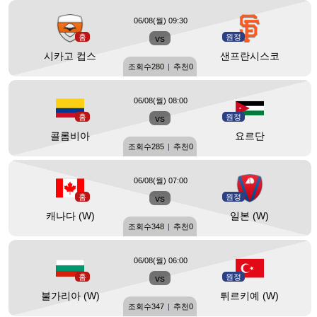
06/08(월) 09:30
홈
vs
원정
시카고 컵스
샌프란시스코
조회수
280
|
추천
0
06/08(월) 08:00
홈
vs
원정
콜롬비아
요르단
조회수
285
|
추천
0
06/08(월) 07:00
홈
vs
원정
캐나다 (W)
일본 (W)
조회수
348
|
추천
0
06/08(월) 06:00
홈
vs
원정
불가리아 (W)
튀르키예 (W)
조회수
347
|
추천
0