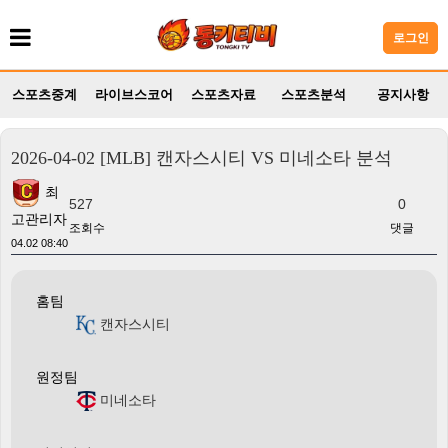
로그인
스포츠중계
라이브스코어
스포츠자료
스포츠분석
공지사항
2026-04-02 [MLB] 캔자스시티 VS 미네소타 분석
최
527
0
고관리자
조회수
댓글
04.02 08:40
홈팀
캔자스시티
원정팀
미네소타