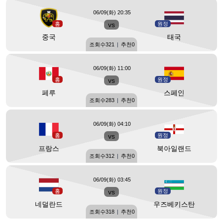
06/09(화) 20:35
홈
vs
원정
중국
태국
조회수
321
|
추천
0
06/09(화) 11:00
홈
vs
원정
페루
스페인
조회수
283
|
추천
0
06/09(화) 04:10
홈
vs
원정
프랑스
북아일랜드
조회수
312
|
추천
0
06/09(화) 03:45
홈
vs
원정
네덜란드
우즈베키스탄
조회수
318
|
추천
0