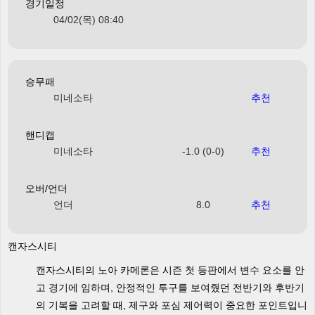
경기일정
04/02(목) 08:40
승무패
미네소타
추천
핸디캡
미네소타
-1.0 (0-0)
추천
오버/언더
언더
8.0
추천
캔자스시티
캔자스시티의 노아 카메론은 시즌 첫 등판에서 변수 요소를 안
고 경기에 임하며, 안정적인 투구를 보여줬던 전반기와 후반기
의 기복을 고려할 때, 제구와 포심 제어력이 중요한 포인트입니