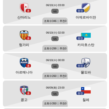
06/10(수) 03:00
홈
vs
원정
산마리노
아제르바이잔
조회수
346
|
추천
0
06/10(수) 02:00
홈
vs
원정
헝가리
카자흐스탄
조회수
299
|
추천
0
06/10(수) 00:00
홈
vs
원정
아르메니아
몰도바
조회수
260
|
추천
0
06/09(화) 23:00
홈
vs
원정
콩고
칠레
조회수
350
|
추천
0