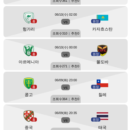
조회수
361
|
추천
0
06/10(수) 02:00
홈
vs
원정
헝가리
카자흐스탄
조회수
310
|
추천
0
06/10(수) 00:00
홈
vs
원정
아르메니아
몰도바
조회수
271
|
추천
0
06/09(화) 23:00
홈
vs
원정
콩고
칠레
조회수
364
|
추천
0
06/09(화) 20:35
홈
vs
원정
중국
태국