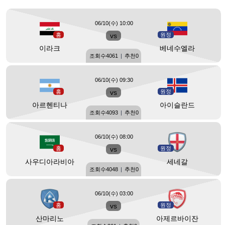
06/10(수) 10:00
홈
vs
원정
이라크
베네수엘라
조회수
4061
|
추천
0
06/10(수) 09:30
홈
vs
원정
아르헨티나
아이슬란드
조회수
4093
|
추천
0
06/10(수) 08:00
홈
vs
원정
사우디아라비아
세네갈
조회수
4048
|
추천
0
06/10(수) 03:00
홈
vs
원정
산마리노
아제르바이잔