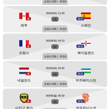
조회수
339
|
추천
0
06/09(화) 11:00
홈
vs
원정
페루
스페인
조회수
298
|
추천
0
06/09(화) 04:10
홈
vs
원정
프랑스
북아일랜드
조회수
336
|
추천
0
06/09(화) 03:45
홈
vs
원정
네덜란드
우즈베키스탄
조회수
335
|
추천
0
06/08(월) 09:30
홈
vs
원정
시카고 컵스
샌프란시스코