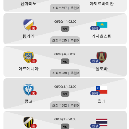
산마리노
아제르바이잔
조회수
367
|
추천
0
06/10(수) 02:00
홈
vs
원정
헝가리
카자흐스탄
조회수
325
|
추천
0
06/10(수) 00:00
홈
vs
원정
아르메니아
몰도바
조회수
289
|
추천
0
06/09(화) 23:00
홈
vs
원정
콩고
칠레
조회수
382
|
추천
0
06/09(화) 20:35
홈
vs
원정