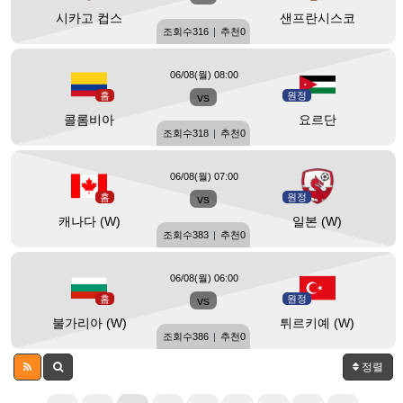
시카고 컵스
샌프란시스코
조회수
316
|
추천
0
06/08(월) 08:00
홈
vs
원정
콜롬비아
요르단
조회수
318
|
추천
0
06/08(월) 07:00
홈
vs
원정
캐나다 (W)
일본 (W)
조회수
383
|
추천
0
06/08(월) 06:00
홈
vs
원정
불가리아 (W)
튀르키예 (W)
조회수
386
|
추천
0
정렬