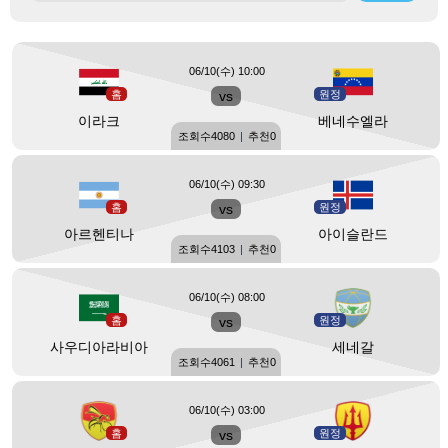
06/10(수) 10:00
홈
vs
원정
이라크
베네수엘라
조회수
4080
|
추천
0
06/10(수) 09:30
홈
vs
원정
아르헨티나
아이슬란드
조회수
4103
|
추천
0
06/10(수) 08:00
홈
vs
원정
사우디아라비아
세네갈
조회수
4061
|
추천
0
06/10(수) 03:00
홈
vs
원정