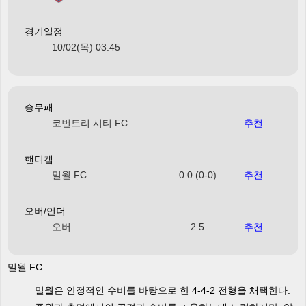
경기일정
10/02(목) 03:45
승무패
코번트리 시티 FC
추천
핸디캡
밀월 FC
0.0 (0-0)
추천
오버/언더
오버
2.5
추천
밀월 FC
밀월은 안정적인 수비를 바탕으로 한 4-4-2 전형을 채택한다.