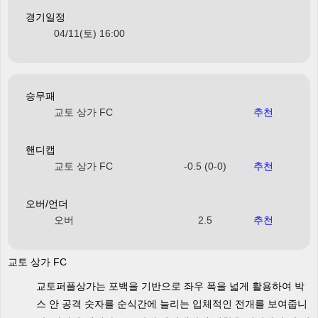
경기일정
04/11(토) 16:00
승무패
교토 상가 FC
추천
핸디캡
교토 상가 FC
-0.5 (0-0)
추천
오버/언더
오버
2.5
추천
교토 상가 FC
교토퍼플상가는 포백을 기반으로 좌우 폭을 넓게 활용하여 박
스 안 공격 숫자를 순식간에 늘리는 입체적인 전개를 보여줍니