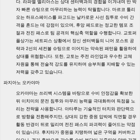
다. 라파엘 엘리아스는 상대 센터백과의 경합을 이겨내며 반 박
자 빠른 슈팅으로 마무리하는 능력이 탁월합니다. 마르코 툴리
오는 하프스페이스를 파고드는 날카로운 사선 침투로 수비 간
격을 흔드는 데 강점이 있으며, 후앙 페드로는 정교한 템포 조
절과 전진 패스로 팀 공격의 핵심축 역할을 수행합니다. 교토퍼
플상가는 세트피스 상황에서 장신 센터백들의 니어 포스트 공
략과 2선의 세컨볼 슈팅으로 이어지는 약속된 패턴을 활용하여
상대를 위협합니다. 또한, 교토는 주전 라인업과 우수한 교체
자원을 통해 전술적 강도를 유지하며 승부처를 지배할 수 있는
저력을 갖추고 있습니다.
파지아노 오카야마
오카야마는 쓰리백 시스템을 바탕으로 수비 안정감을 확보한
뒤 이치미의 문전 침투와 마무리 능력을 극대화하여 득점을 노
리는 전략을 사용합니다. 아타루는 기술적인 터치와 판단력으
로 방향을 전환해주지만, 상대의 강한 중원 압박에 직면할 경우
활동 반경이 뒤로 밀리며 전진 패스의 파괴력이 줄어드는 약점
이 있습니다. 후지타가 중원을 지탱하며 넓은 구역을 커버하고