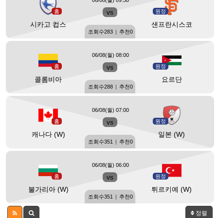
06/08(월) 09:30
홈
vs
원정
시카고 컵스
샌프란시스코
조회수
283
|
추천
0
06/08(월) 08:00
홈
vs
원정
콜롬비아
요르단
조회수
288
|
추천
0
06/08(월) 07:00
홈
vs
원정
캐나다 (W)
일본 (W)
조회수
351
|
추천
0
06/08(월) 06:00
홈
vs
원정
불가리아 (W)
튀르키예 (W)
조회수
351
|
추천
0
정렬