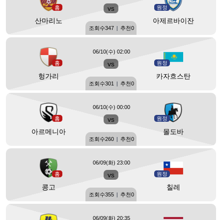
홈
vs
원정
산마리노
아제르바이잔
조회수
347
|
추천
0
06/10(수) 02:00
홈
vs
원정
헝가리
카자흐스탄
조회수
301
|
추천
0
06/10(수) 00:00
홈
vs
원정
아르메니아
몰도바
조회수
260
|
추천
0
06/09(화) 23:00
홈
vs
원정
콩고
칠레
조회수
355
|
추천
0
06/09(화) 20:35