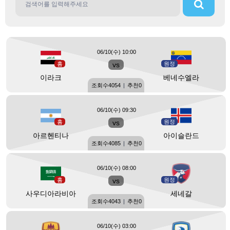
06/10(수) 10:00
홈
vs
원정
이라크
베네수엘라
조회수
4054
|
추천
0
06/10(수) 09:30
홈
vs
원정
아르헨티나
아이슬란드
조회수
4085
|
추천
0
06/10(수) 08:00
홈
vs
원정
사우디아라비아
세네갈
조회수
4043
|
추천
0
06/10(수) 03:00