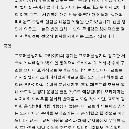
있으나, 경기 후반으로 갈수록 수비 부담이 가중되어 압박 간격
이 벌어질 우려가 큽니다. 오카야마는 세트피스 수비 시 1차 경
합 이후 흐르는 세컨볼에 대한 반응 속도가 다소 늦어, 상대의
리바운드 슈팅에 실점을 허용할 위험을 안고 있습니다. 선발 명
단에 의존도가 높은 반면 교체 카드의 무게감은 상대적으로 떨
어져 후반전에 전술적 변화를 제한하는 요소가 있습니다.
종합
교토퍼플상가와 오카야마의 경기는 교토퍼플상가의 정교한 세
트피스 디테일과 박스 안 장악력이 오카야마의 쓰리백 수비 구
조를 얼마나 효과적으로 무너뜨리느냐가 핵심입니다. 교토는
라파엘 엘리아스의 피지컬과 마르코 툴리오의 공간 침투를 결
합해 오카야마의 수비를 분산시키고, 후앙 페드로의 조율을 통
해 주도적인 경기 운영을 펼칠 것으로 예상됩니다. 오카야마는
이치미와 아타루를 앞세워 반격을 시도할 것이지만, 교토의 강
력한 홈 압박에 막힐 가능성이 높습니다. 교토의 세트피스 공식
은 오카야마의 수비를 무너뜨리는 데 큰 역할을 할 것으로 예상
됩니다. 교토는 교체 자원의 품질과 체력 유지력에서 우위를 갖
춰 후반전에 압박을 높일 것으로 보입니다. 따라서, 전술적인