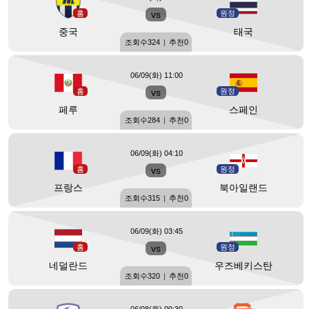
홈
vs
원정
중국
태국
조회수
324
|
추천
0
06/09(화) 11:00
홈
vs
원정
페루
스페인
조회수
284
|
추천
0
06/09(화) 04:10
홈
vs
원정
프랑스
북아일랜드
조회수
315
|
추천
0
06/09(화) 03:45
홈
vs
원정
네덜란드
우즈베키스탄
조회수
320
|
추천
0