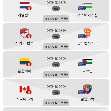
06/09(화) 03:45
홈
vs
원정
네덜란드
우즈베키스탄
조회수
320
|
추천
0
06/08(월) 09:30
홈
vs
원정
시카고 컵스
샌프란시스코
조회수
283
|
추천
0
06/08(월) 08:00
홈
vs
원정
콜롬비아
요르단
조회수
288
|
추천
0
06/08(월) 07:00
홈
vs
원정
캐나다 (W)
일본 (W)
조회수
351
|
추천
0