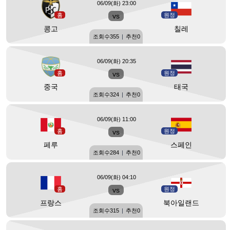
06/09(화) 23:00
홈
vs
원정
콩고
칠레
조회수
355
|
추천
0
06/09(화) 20:35
홈
vs
원정
중국
태국
조회수
324
|
추천
0
06/09(화) 11:00
홈
vs
원정
페루
스페인
조회수
284
|
추천
0
06/09(화) 04:10
홈
vs
원정
프랑스
북아일랜드
조회수
315
|
추천
0