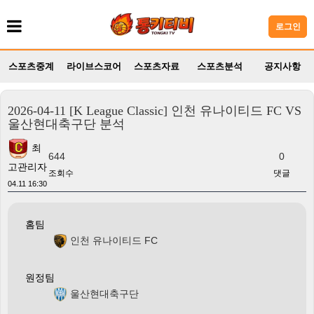
로그인
스포츠중계
라이브스코어
스포츠자료
스포츠분석
공지사항
2026-04-11 [K League Classic] 인천 유나이티드 FC VS
울산현대축구단 분석
최
644
0
고관리자
조회수
댓글
04.11 16:30
홈팀
인천 유나이티드 FC
원정팀
울산현대축구단