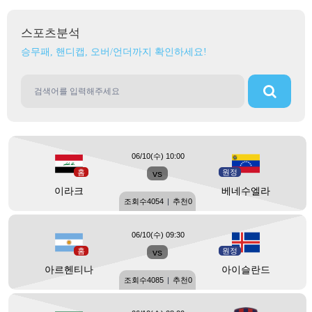
스포츠분석
승무패, 핸디캡, 오버/언더까지 확인하세요!
06/10(수) 10:00
홈
vs
원정
이라크
베네수엘라
조회수
4054
|
추천
0
06/10(수) 09:30
홈
vs
원정
아르헨티나
아이슬란드
조회수
4085
|
추천
0