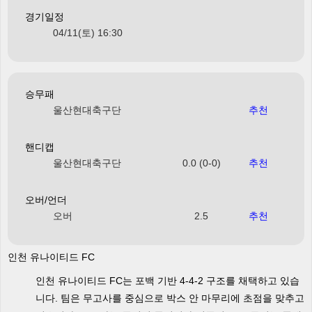
경기일정
04/11(토) 16:30
승무패
울산현대축구단
추천
핸디캡
울산현대축구단
0.0 (0-0)
추천
오버/언더
오버
2.5
추천
인천 유나이티드 FC
인천 유나이티드 FC는 포백 기반 4-4-2 구조를 채택하고 있습
니다. 팀은 무고사를 중심으로 박스 안 마무리에 초점을 맞추고