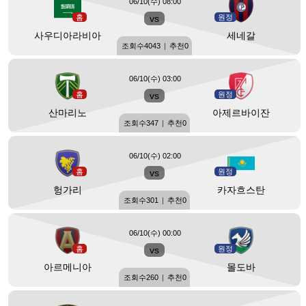
06/10(수) 08:00
홈
vs
원정
사우디아라비아
세네갈
조회수
4043
|
추천
0
06/10(수) 03:00
홈
vs
원정
산마리노
아제르바이잔
조회수
347
|
추천
0
06/10(수) 02:00
홈
vs
원정
헝가리
카자흐스탄
조회수
301
|
추천
0
06/10(수) 00:00
홈
vs
원정
아르메니아
몰도바
조회수
260
|
추천
0