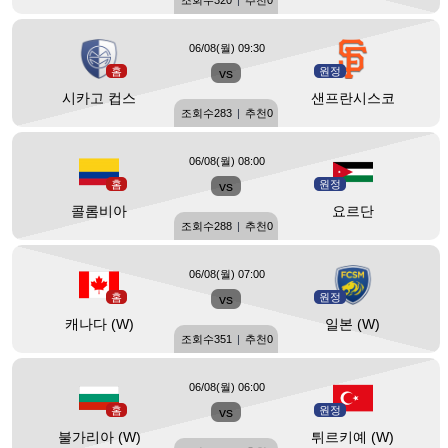
조회수
320
|
추천
0
06/08(월) 09:30
홈
vs
원정
시카고 컵스
샌프란시스코
조회수
283
|
추천
0
06/08(월) 08:00
홈
vs
원정
콜롬비아
요르단
조회수
288
|
추천
0
06/08(월) 07:00
홈
vs
원정
캐나다 (W)
일본 (W)
조회수
351
|
추천
0
06/08(월) 06:00
홈
vs
원정
불가리아 (W)
튀르키예 (W)