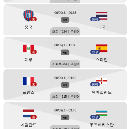
06/09(화) 20:35
홈
vs
원정
중국
태국
조회수
324
|
추천
0
06/09(화) 11:00
홈
vs
원정
페루
스페인
조회수
284
|
추천
0
06/09(화) 04:10
홈
vs
원정
프랑스
북아일랜드
조회수
315
|
추천
0
06/09(화) 03:45
홈
vs
원정
네덜란드
우즈베키스탄