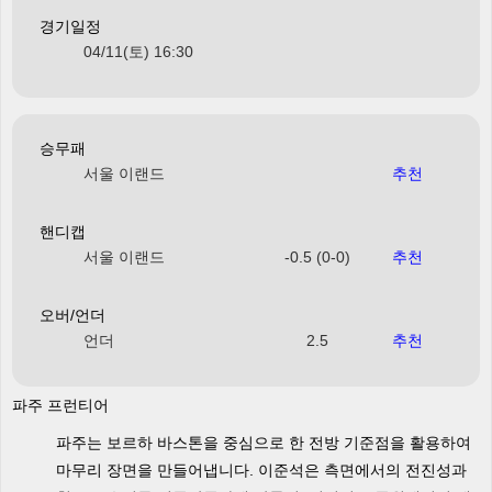
경기일정
04/11(토) 16:30
승무패
서울 이랜드
추천
핸디캡
서울 이랜드
-0.5 (0-0)
추천
오버/언더
언더
2.5
추천
파주 프런티어
파주는 보르하 바스톤을 중심으로 한 전방 기준점을 활용하여
마무리 장면을 만들어냅니다. 이준석은 측면에서의 전진성과