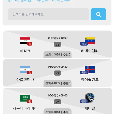
06/10(수) 10:00
홈
vs
원정
이라크
베네수엘라
조회수
4054
|
추천
0
06/10(수) 09:30
홈
vs
원정
아르헨티나
아이슬란드
조회수
4085
|
추천
0
06/10(수) 08:00
홈
vs
원정
사우디아라비아
세네갈
조회수
4043
|
추천
0