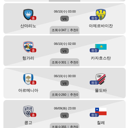
06/10(수) 03:00
홈
vs
원정
산마리노
아제르바이잔
조회수
347
|
추천
0
06/10(수) 02:00
홈
vs
원정
헝가리
카자흐스탄
조회수
301
|
추천
0
06/10(수) 00:00
홈
vs
원정
아르메니아
몰도바
조회수
260
|
추천
0
06/09(화) 23:00
홈
vs
원정
콩고
칠레
조회수
355
|
추천
0